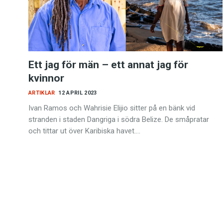
Kviss
Podden
Ett jag för män – ett annat jag för
Anmäl till 
kvinnor
ARTIKLAR
12 APRIL 2023
Föreslå nyo
Ivan Ramos och Wahrisie Elijio sitter på en bänk vid
stranden i staden Dangriga i södra Belize. De småpratar
Annonsera
och tittar ut över Karibiska havet.…
Prenumerer
Läs Språkti
Press