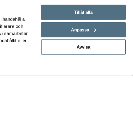
Tillåt alla
illhandahålla
ifierare och
Anpassa
 vi samarbetar
ahållit eller
Avvisa