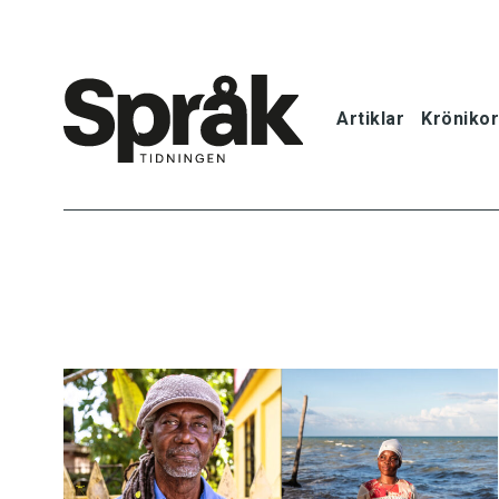
Artiklar
Krönikor
Hem
Artiklar
Krönikor
Språkfrågor
Skrivtips
Bokrecensi