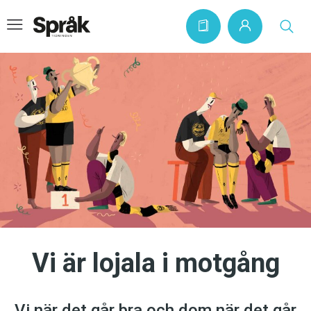
Hem
Artiklar
Krönikor
Språkfrågor
Skrivtips
Bokrecensioner
Vi är lojala i motgång
Kviss
Podden
Vi när det går bra och dom när det går