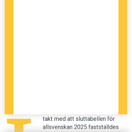
tre kategorier. För de
sociala supportrarna
är
sport framför allt underhållning och en social
aktivitet. De har låg eller ingen känslomässig
koppling till ett specifikt lag och ser match­
resultat som mindre viktiga än möjligheten att
umgås med vänner och njuta av
underhållningen.
Fokuserade supportrar
engagerar sig i ett lag eller en spelare utifrån
prestation och framgång. Deras intresse kan
vara intensivt under ­perioder, men avtar vid
motgångar eller när favoritspelaren lämnar
klubben. Slutligen finns de
investerade
supportrarna
. Dessa ser supporter­skapet som
en del av sin identitet och lever med sitt lag i
takt med att sluttabellen för
med- och motgång. De håller sig ajour och är
allsvenskan 2025 fastställdes
såväl känslomässigt som ekonomiskt