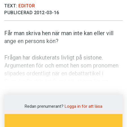
Anmäl till språkpolisen
TEXT:
EDITOR
Föreslå nyord
PUBLICERAD 2012-03-16
Annonsera
Får man skriva hen när man inte kan eller vill
Prenumerera
ange en persons kön?
Läs Språktidningen digitalt
Press
Frågan har diskuterats livligt på sistone.
Argumenten för och emot hen som pronomen
slipades ordentligt när en debattartikel i
Svenska Dagbladet framhöll att hen ”är en
lösning som ger möjlighet att möta världen mer
förutsättningslöst”, eftersom individens
egenskaper blir det viktiga, och inte
Redan prenumerant?
Logga in för att läsa
könstillhörigheten.