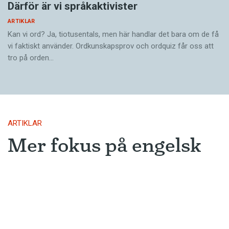
Därför är vi språkaktivister
ARTIKLAR
Kan vi ord? Ja, tiotusentals, men här handlar det bara om de få
vi faktiskt använder. Ordkunskapsprov och ordquiz får oss att
tro på orden…
ARTIKLAR
Mer fokus på engelsk
litteratur
AI-utvecklingen leder troligen till att
översättningar från engelskan blir
ännu vanligare.