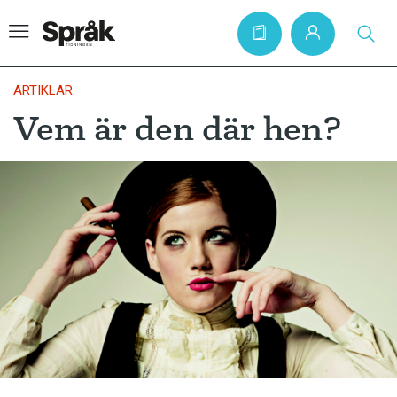
ARTIKLAR
Vem är den där hen?
Hem
Artiklar
Krönikor
Språkfrågor
Skrivtips
Bokrecensioner
Kviss
Podden