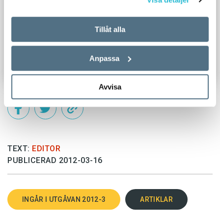
ett led i ett medvetet jämställdhetsarbete? Här
kan vi bara göra kvalificerade gissningar.
Tillåt alla
Anpassa
Avvisa
TEXT:
EDITOR
PUBLICERAD 2012-03-16
INGÅR I UTGÅVAN 2012-3
ARTIKLAR