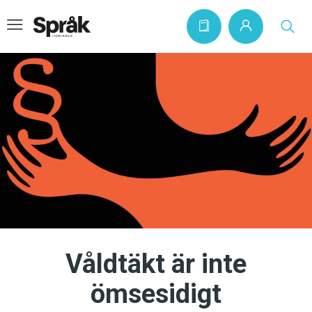
Hem
Artiklar
Krönikor
Språkfrågor
Skrivtips
Bokrecensioner
Våldtäkt är inte
Kviss
ömsesidigt
Podden