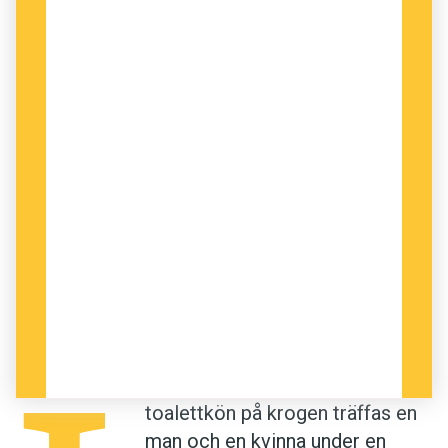
när hon anklagar honom för våldtäkt?
VÅLDTÄKT ÄR EN
allvarlig kränkning av en
persons sexu­ella integ­ritet. Men för att rent
juridiskt pröva straffansvar för våldtäkt krävs
rekvisit, alltså brottsvillkor som beskriver vilka
slags hand­lingar som ska ha utförts och på
vilket sätt för att klassa gärningarna som brott.
Verb är därför viktiga för att avgränsa brott från
varandra. Mord är till exempel när en
berövar
annan livet
, misshandel när en
tillfogar annan
kropps­skada
och människorov när en
för bort
annan
. Vid brott mot person som mord,
misshandel och människorov drabbar
handlingen alltid en annan människa men
toalettkön på krogen träffas en
våldtäkt, som också klassas som brott mot
man och en kvinna under en