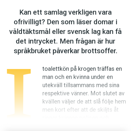
Anmäl till språkpolisen
Kan ett samlag verkligen vara
Föreslå nyord
ofrivilligt? Den som läser domar i
Annonsera
våldtäktsmål eller svensk lag kan få
Prenumerera
det intrycket. Men frågan är hur
Läs Språktidningen digitalt
I
språkbruket påverkar brottsoffer.
Press
toalettkön på krogen träffas en
man och en kvinna under en
utekväll tillsammans med sina
respektive vänner. Mot slutet av
kvällen väljer de att slå följe hem
men kort efter att de skiljts åt
ringer kvinnan polisen och
anmäler mannen för våldtäkt.