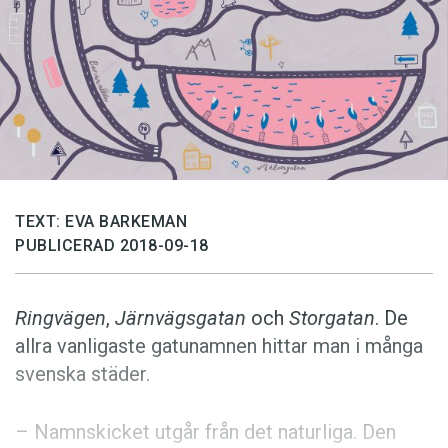
Anmäl till språkpolisen
Föreslå nyord
Annonsera
Prenumerera
Läs Språktidningen digitalt
Press
TEXT: EVA BARKEMAN
PUBLICERAD 2018-09-18
Ringvägen
,
Järnvägsgatan
och
Storgatan
. De
allra vanligaste gatunamnen hittar man i många
svenska städer.
– Namnskicket utgår från det naturliga. Den