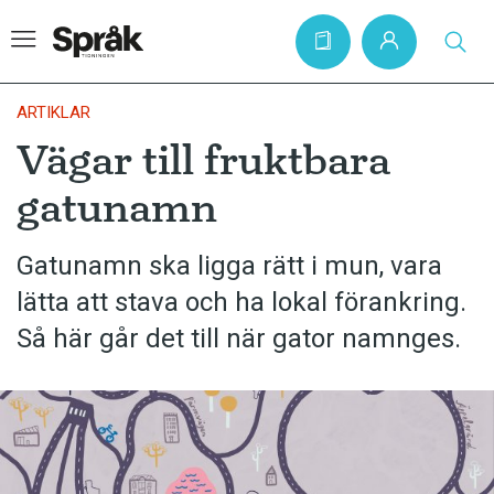
ARTIKLAR
Vägar till fruktbara
Hem
gatunamn
Artiklar
Krönikor
Gatunamn ska ligga rätt i mun, vara
lätta att stava och ha lokal förankring.
Språkfrågor
Så här går det till när gator namnges.
Skrivtips
Bokrecensioner
Kviss
Podden