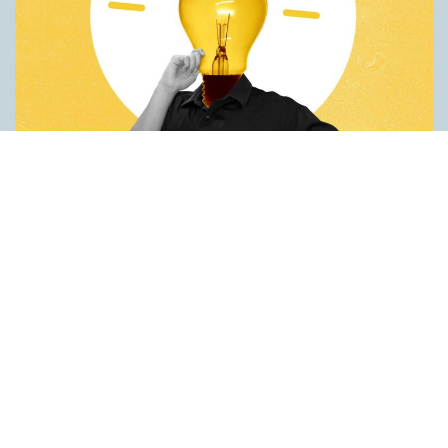
Fler idéer på förstaspråket
ARTIKLAR
Kreativiteten hämmas när en person inte kan använda sitt
förstaspråk. Det visar en studie utförd vid universitetet Koç i
Turkiet. Deltagarna var studenter som hade turkiska som
förstaspråk men som också behärskade engelska på hög nivå.
Studenterna fick göra två olika försök på både turkiska och
engelska. Det första gick ut på att hitta på nya
användningsområden för vardagsföremål. Det andra handlade
om att finna ett gemensamt ord för tre ord som inte tycktes ha
något samband. Resultaten var genomgående bättre när