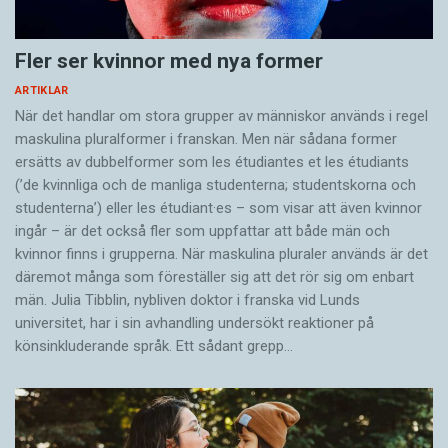
Fler ser kvinnor med nya former
ARTIKLAR
När det handlar om stora grupper av människor används i regel
maskulina pluralformer i franskan. Men när sådana ­former
ersätts av dubbel­former som les étudiantes et les étudiants
(’de kvinnliga och de manliga studenterna; studentskorna och
studenterna’) eller les étudiant·es – som visar att även kvinnor
ingår – är det också fler som uppfattar att både män och
kvinnor finns i grupperna. När maskulina pluraler används är det
där­emot många som föreställer sig att det rör sig om enbart
män. Julia Tibblin, nybliven doktor i franska vid Lunds
universitet, har i sin avhandling undersökt reaktioner på
könsinkluderande språk. Ett sådant grepp…