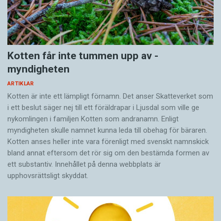
Kotten får inte tummen upp av ­
myndigheten
ARTIKLAR
Kotten är inte ett lämpligt förnamn. Det anser Skatte­verket som
i ett beslut säger nej till ett föräldra­par i Ljusdal som ville ge
nykomlingen i familjen Kotten som andranamn. Enligt
myndigheten skulle namnet kunna leda till obehag för bäraren.
Kotten anses heller inte vara förenligt med svenskt namnskick
bland annat eftersom det rör sig om den bestämda formen av
ett substantiv. Innehållet på denna webbplats är
upphovsrättsligt skyddat.