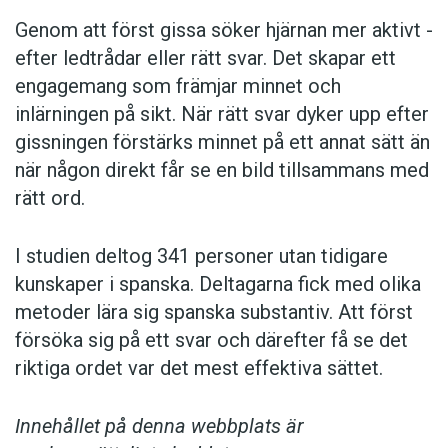
En
slinga
kan vara en rundad villagata där husen är
Genom att först gissa ­söker hjärnan mer aktivt ­
placerade så att man kan åka runt som i en slinga.
efter ledtrådar eller rätt svar. Det skapar ett
engagemang som främjar minnet och
Terrass
används där det finns en naturlig eller
skapad terrassbildning.
inlärningen på sikt. När rätt svar dyker upp efter
gissningen förstärks minnet på ett annat sätt än
Plats
kan användas där
torg
är för stort, båda kan
när någon direkt får se en bild tillsammans med
användas för öppna bilfria platser.
rätt ord.
Lagen som styr valet av namn
I studien deltog 341 personer utan tidigare
Vid namngivning av gator bör kommunerna följa så
kallad
god ortnamnssed
(Kulturmiljölagen kap 1. §
kunskaper i spanska. Deltagarna fick med olika
4.)
metoder lära sig spanska substantiv. Att först
Hävdvunna ortnamn ändras inte utan starka skäl.
försöka sig på ett svar och därefter få se det
Ortnamn i övrigt stavas enligt vedertagna regler för
riktiga ordet var det mest effektiva sättet.
språkriktighet, om inte hävdvunna stavningsformer
talar för annat.
Innehållet på denna webbplats är
Påverkan på hävdvunna namn beaktas vid