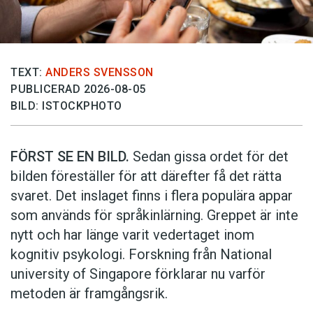
variera efterleden. Här får namnberedaren vara lite
klurig. Vad passar in i området? Vilka efterled har
använts tidigare?
Här är några exempel på hur man kan signalera
TEXT:
ANDERS SVENSSON
adressens karaktär och funktion:
PUBLICERAD 2026-08-05
BILD: ISTOCKPHOTO
Gata
anses ofta lite mer stadsbetonat än
väg
, men
båda är vanliga.
FÖRST SE EN BILD.
Sedan gissa ordet för det
Gränd
är en smal gata som går in mellan
bilden föreställer för att därefter få det rätta
kvartersbebyggelse, ofta en återvändsgata.
svaret. Det inslaget finns i flera populära appar
som används för språkinlärning. Greppet är inte
Gång
och
stig
kan användas för gångvägar eller
nytt och har länge varit vedertaget inom
bilfria gator.
kognitiv psykologi. Forskning från National
university of Singa­pore förklarar nu varför
Stråk
kan vara lämpligt för långa cykelvägar genom
kommunen.
metoden är framgångsrik.