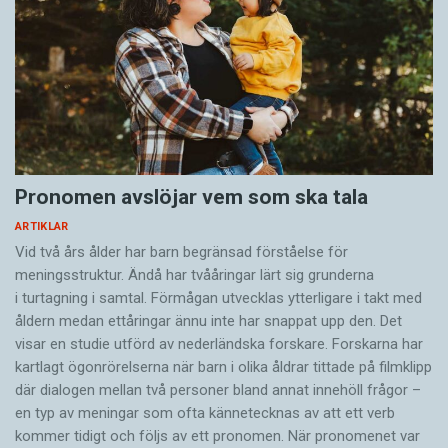
Pronomen avslöjar vem som ska tala
ARTIKLAR
Vid två års ålder har barn begränsad förståelse för
meningsstruktur. Ändå har tvååringar lärt sig grunderna
i turtagning i samtal. Förmågan utvecklas ytterligare i takt med
åldern medan ettåringar ännu inte har snappat upp den. Det
visar en studie utförd av nederländska forskare. Forskarna har
kartlagt ögonrörelserna när barn i olika åldrar tittade på filmklipp
där dialogen mellan två personer bland annat innehöll frågor –
en typ av meningar som ofta kännetecknas av att ett verb
kommer tidigt och följs av ett pronomen. När pronomenet var