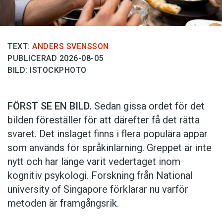
and cognition
(red. Jordan Zlatev med flera,
Cambridge 2009).
Dessutom används följande källor: Astrid Lindgren:
TEXT:
ANDERS SVENSSON
Bröderna Lejonhjärta
(1973),
Mio min mio
(1960),
PUBLICERAD 2026-08-05
Sunnanäng
(1959)
BILD: ISTOCKPHOTO
Göran Stenberg:
Döden dikterar
(1998)
FÖRST SE EN BILD.
Sedan gissa ordet för det
Erik Johan Stagnelius: ”Till natten” ur
Dikter i urval
bilden föreställer för att därefter få det rätta
(1988)
svaret. Det inslaget finns i flera populära appar
H. A. Brorson: ”Jag går mot döden var jag går”,
som används för språkinlärning. Greppet är inte
psalm 619 i
Svensk psalmbok
nytt och har länge varit vedertaget inom
kognitiv psykologi. Forskning från National
Eddan
. De nordiska guda- och hjältesångerna
university of Singa­pore förklarar nu varför
(1994)
metoden är framgångsrik.
Citatet ”Döden döden” har hämtats från