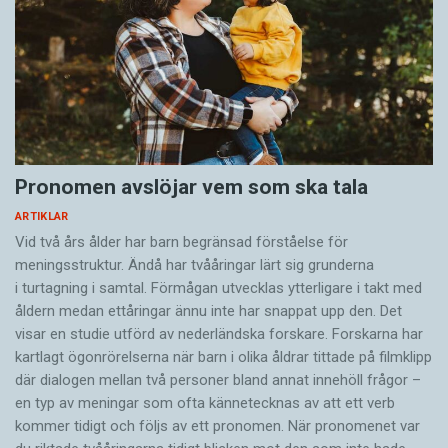
Pronomen avslöjar vem som ska tala
ARTIKLAR
Vid två års ålder har barn begränsad förståelse för
meningsstruktur. Ändå har tvååringar lärt sig grunderna
i turtagning i samtal. Förmågan utvecklas ytterligare i takt med
åldern medan ettåringar ännu inte har snappat upp den. Det
visar en studie utförd av nederländska forskare. Forskarna har
kartlagt ögonrörelserna när barn i olika åldrar tittade på filmklipp
där dialogen mellan två personer bland annat innehöll frågor –
en typ av meningar som ofta kännetecknas av att ett verb
kommer tidigt och följs av ett pronomen. När pronomenet var