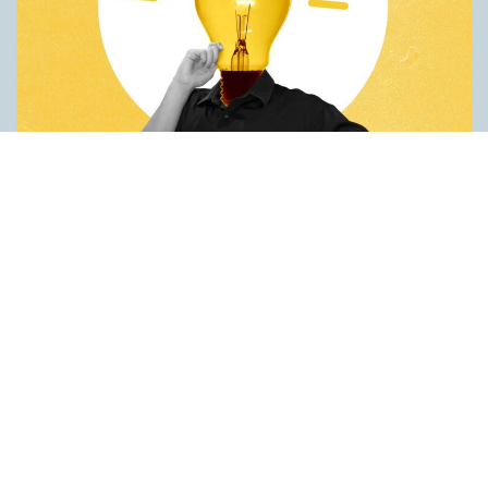
Fler idéer på förstaspråket
ARTIKLAR
Kreativiteten hämmas när en person inte kan använda sitt
förstaspråk. Det visar en studie utförd vid universitetet Koç i
Turkiet. Deltagarna var studenter som hade turkiska som
förstaspråk men som också behärskade engelska på hög nivå.
Studenterna fick göra två olika försök på både turkiska och
engelska. Det första gick ut på att hitta på nya
användningsområden för vardagsföremål. Det andra handlade
om att finna ett gemensamt ord för tre ord som inte tycktes ha
något samband. Resultaten var genomgående bättre när