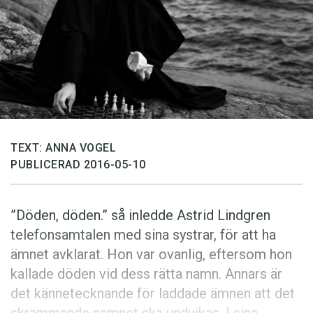
Anmäl till språkpolisen
Föreslå nyord
Annonsera
Prenumerera
Läs Språktidningen digitalt
Press
TEXT: ANNA VOGEL
PUBLICERAD 2016-05-10
”Döden, döden.” så inledde Astrid Lindgren
telefonsamtalen med sina systrar, för att ha
ämnet avklarat. Hon var ovanlig, eftersom hon
kallade döden vid dess rätta namn. Annars är
det kännetecknande för laddade ämnen att det