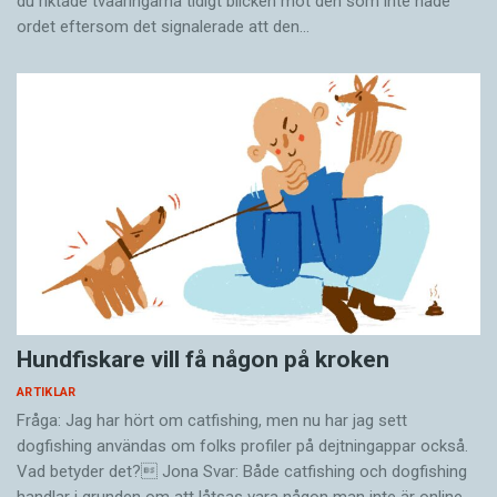
du riktade tvååringarna tidigt blicken mot den som inte hade
ordet eftersom det ­signalerade att den…
Hundfiskare vill få någon på kroken
ARTIKLAR
Fråga: Jag har hört om catfishing, men nu har jag sett
dogfishing användas om folks profiler på dejtningappar också.
Vad betyder det? Jona Svar: Både catfishing och dogfishing
handlar i grunden om att låtsas vara någon man inte är online