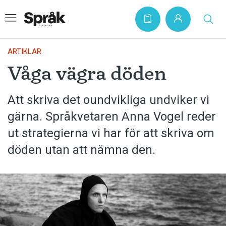
ARTIKLAR
Våga vägra döden
Hem
Att skriva det oundvikliga undviker vi
Artiklar
gärna. Språkvetaren Anna Vogel reder
Krönikor
ut strategierna vi har för att skriva om
Språkfrågor
döden utan att nämna den.
Skrivtips
Bokrecensioner
Kviss
Podden