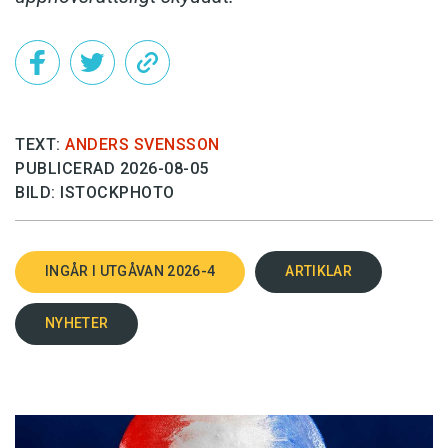
Tycker du att vi oftare borde nämna döden vid
dess rätta namn?
Nej. Döden är den stora gåtan. För att närma sig
döden krävs hela språkets rikedom.
TEXT:
ANDERS SVENSSON
Vilken författare tycker du har den mest
PUBLICERAD 2026-08-05
träffande dödsmetaforiken?
BILD: ISTOCKPHOTO
En fin prosatext om döden har den österrikiska
författaren Marlen Haushofer skrivit. Den finns i
INGÅR I UTGÅVAN 2026-4
ARTIKLAR
efterordet till
Väggen
, översatt av Rebecca
Lindskog. Texten börjar: ”Oroa dig inte. Du har sett
NYHETER
för mycket och för lite, som alla människor före dig.
Du har gråtit för mycket, kanske också för lite, som
alla människor före dig.”