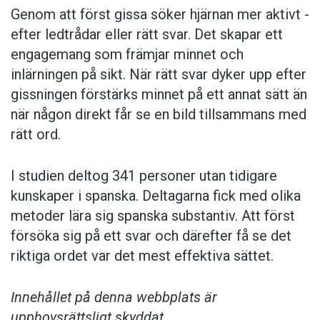
astridlindgren.se
Genom att först gissa ­söker hjärnan mer aktivt ­
efter ledtrådar eller rätt svar. Det skapar ett
engagemang som främjar minnet och
inlärningen på sikt. När rätt svar dyker upp efter
Fyra frågor till Anna Vogel
gissningen förstärks minnet på ett annat sätt än
Nu är våren här – och du skriver om döden.
när någon direkt får se en bild tillsammans med
Varför just nu?
rätt ord.
I naturen föds livet åter efter en lång mörk vinter.
I studien deltog 341 personer utan tidigare
Utan död – ingen återfödelse!
kunskaper i spanska. Deltagarna fick med olika
metoder lära sig spanska substantiv. Att först
Varför använder vi metaforer och omskrivningar
när vi talar om döden?
försöka sig på ett svar och därefter få se det
riktiga ordet var det mest effektiva sättet.
Metaforer är ett sätt att säga något men ändå inte
säga det. Vi behöver den säkerhetsventilen för att
Innehållet på denna webbplats är
stå ut.
upphovsrättsligt skyddat.