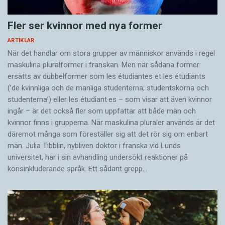
Fler ser kvinnor med nya former
ARTIKLAR
När det handlar om stora grupper av människor används i regel
maskulina pluralformer i franskan. Men när sådana ­former
ersätts av dubbel­former som les étudiantes et les étudiants
(’de kvinnliga och de manliga studenterna; studentskorna och
studenterna’) eller les étudiant·es – som visar att även kvinnor
ingår – är det också fler som uppfattar att både män och
kvinnor finns i grupperna. När maskulina pluraler används är det
där­emot många som föreställer sig att det rör sig om enbart
män. Julia Tibblin, nybliven doktor i franska vid Lunds
universitet, har i sin avhandling undersökt reaktioner på
könsinkluderande språk. Ett sådant grepp…