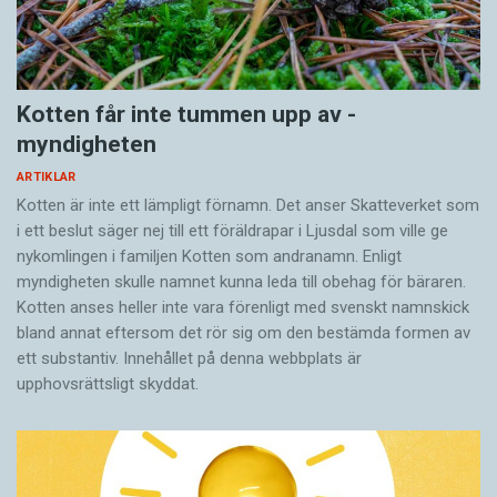
Kotten får inte tummen upp av ­
myndigheten
ARTIKLAR
Kotten är inte ett lämpligt förnamn. Det anser Skatte­verket som
i ett beslut säger nej till ett föräldra­par i Ljusdal som ville ge
nykomlingen i familjen Kotten som andranamn. Enligt
myndigheten skulle namnet kunna leda till obehag för bäraren.
Kotten anses heller inte vara förenligt med svenskt namnskick
bland annat eftersom det rör sig om den bestämda formen av
ett substantiv. Innehållet på denna webbplats är
upphovsrättsligt skyddat.