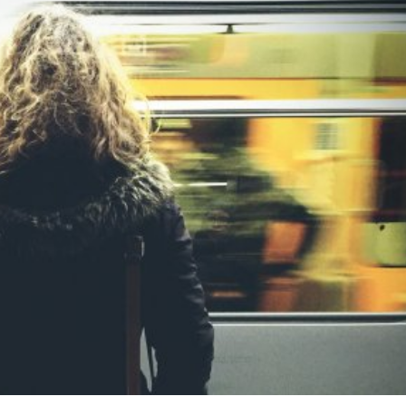
språkpolisen
rd
a
dningen digitalt