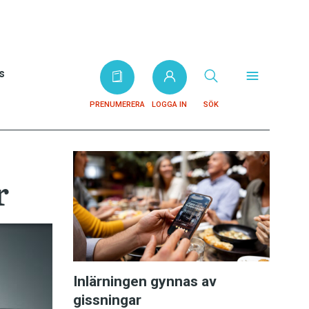
s
PRENUMERERA
LOGGA IN
SÖK
r
Inlärningen gynnas av
gissningar