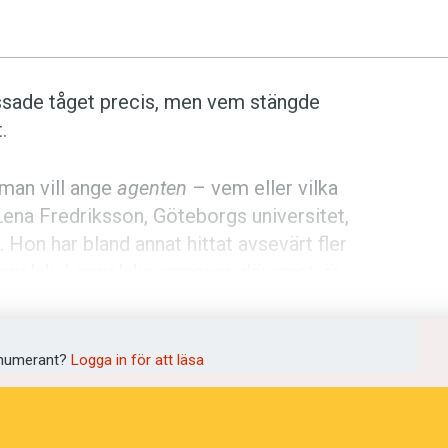
sade tåget precis, men vem stängde
.
man vill ange
agenten
– vem eller vilka
ena Fredriksson, Göteborgs universitet,
 Hon har bland annat hittat avsevärt fler
engelsk. I engelska romaner, däremot, är
er ofta en funktion, trots att många som
n dem.
numerant?
Logga in för att läsa
t är onödigt att tala om vem som utför
sammanhang i en text, säger Anna-Lena