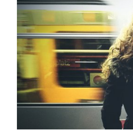
Kviss
Podden
Anmäl till 
Föreslå nyo
Annonsera
Prenumerer
Läs Språkti
Press