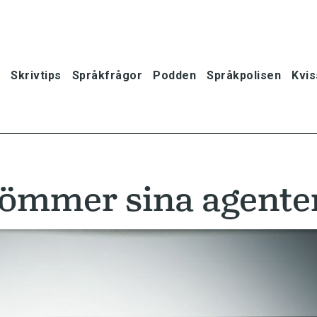
Skrivtips
Språkfrågor
Podden
Språkpolisen
Kvis
gömmer sina agente
oner