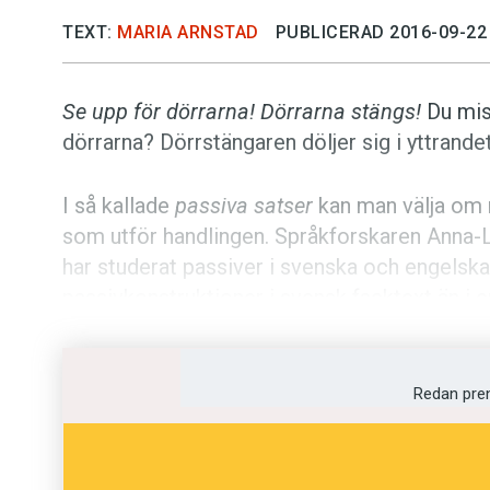
TEXT:
MARIA ARNSTAD
PUBLICERAD 2016-09-22
Se upp för dörrarna! Dörrarna stängs!
Du mis
dörrarna? Dörrstängaren döljer sig i yttrandet
I så kallade
passiva satser
kan man välja om 
som utför handlingen. Språkforskaren Anna-L
har studerat passiver i svenska och engelska.
passivkonstruktioner i svensk facktext än i 
passiverna fler än i svenska. Passiverna fyll
värnar om ett klart, tydligt språk avråder frå
Redan pre
– Passiven är användbar, till exempel när de
eller orsakar en handling och för att skapa 
Fredriksson.