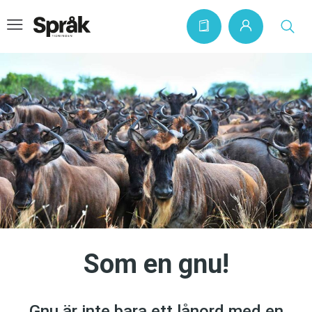
Hem
Artiklar
Krönikor
Språkfrågor
Skrivtips
Bokrecensioner
Som en gnu!
Kviss
Podden
Gnu är inte bara ett lånord med en