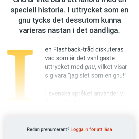
Anmäl till språkpolisen
speciell historia. I uttrycket som en
Föreslå nyord
gnu tycks det dessutom kunna
Annonsera
I
varieras nästan i det oändliga.
Prenumerera
Läs Språktidningen digitalt
en Flashback-tråd diskuteras
vad som är det vanligaste
Press
uttrycket med
gnu
, vilket visar
sig vara ”jag slet som en gnu!”
I svenska språket använder vi
flitigt liknelser som
fri som en
fågel
. Oftast ett adjektiv men
ibland ett verb, ordet
som
och sedan
substantivet som är en djurart. Liknelserna
Redan prenumerant?
Logga in för att läsa
följer ett fast mönster, vi säger inte
hungrig