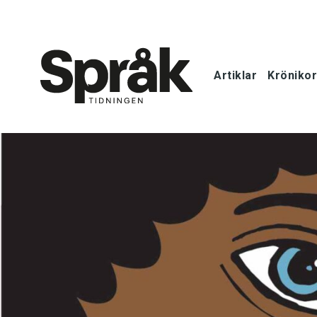
Artiklar
Krönikor
Hem
Artiklar
Krönikor
Språkfrågor
Skrivtips
Bokrecensi