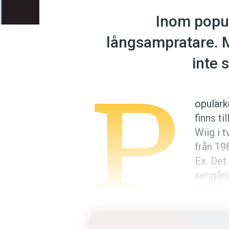
Inom popul
långsampratare. M
inte
P
opulärk
finns t
Wiig i 
från 19
Ex. Det
sengång
Droopy
Verklighetens snabbpratare är s