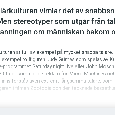
ärkulturen vimlar det av snabbs
en stereotyper som utgår från tal
 sanningen om människan bakom o
ulturen är full av exempel på mycket snabba talare.
ill exempel rollfiguren Judy Grimes som spelas av Kr
tv-­programmet Saturday night live eller John Moschi
80-talet som gjorde ­reklam för Micro Machines oc
 finns förstås även extremt långsamma ­talare, som
aren i filmen Zootopia och den tecknade basseth
.
tapelvaror i vissa yrken. Auktionsförrättare och