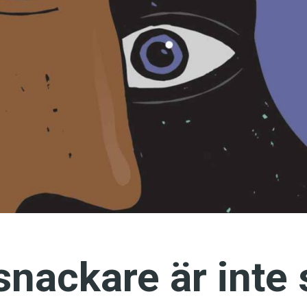
språkpolisen
rd
a
dningen digitalt
nackare är inte