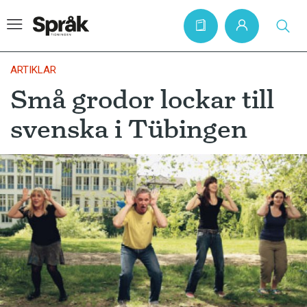
ARTIKLAR
Små grodor lockar till
Hem
svenska i Tübingen
Artiklar
Krönikor
Språkfrågor
Skrivtips
Bokrecensioner
Kviss
Podden