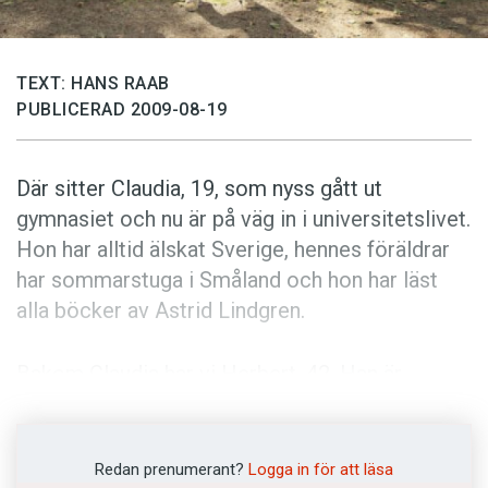
Anmäl till språkpolisen
Föreslå nyord
TEXT: HANS RAAB
Annonsera
PUBLICERAD 2009-08-19
Prenumerera
Läs Språktidningen digitalt
Där sitter Claudia, 19, som nyss gått ut
Press
gymnasiet och nu är på väg in i universitetslivet.
Hon har alltid älskat Sverige, hennes föräldrar
har sommarstuga i Småland och hon har läst
alla böcker av Astrid Lindgren.
Bakom Claudia har vi Herbert, 42. Han är
utbildad sjuksköterska och totalt utled på den
tyska sjukvården och den tröga bayerska
byråkratin. Han vill utvandra till Sverige. Där tror
Redan prenumerant?
Logga in för att läsa