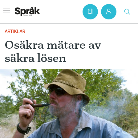
ARTIKLAR
Osäkra mätare av
Hem
säkra lösen
Artiklar
Krönikor
Språkfrågor
Skrivtips
Bokrecensioner
Kviss
Podden