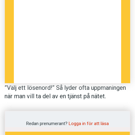
”Välj ett lösenord!” Så lyder ofta uppmaningen
när man vill ta del av en tjänst på nätet.
Samtidigt som man följer uppmaningen, mäts
lösenordets styrka: rött indikerar ett ”svagt”
lösenord, grönt anger det som ”starkt”. Men nu
Redan prenumerant?
Logga in för att läsa
ifrågasätter forskare i datavetenskap dessa