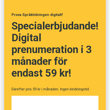
mätares tillförlitlighet. De testade en stor
mängd lösenord genom en lång rad nättjänster,
Prova Språktidningen digitalt!
som gjorde mycket varierande bedömningar av
Specialerbjudande!
orden. Vissa gick mest på längden, och sådant
som
Lösenord1234
bedömdes som ”starkt”.
Digital
Detta fick forskarna att tvivla på styrkemätarna.
prenumeration i 3
månader för
endast 59 kr!
Därefter pris 59 kr i månaden. Ingen bindningstid.