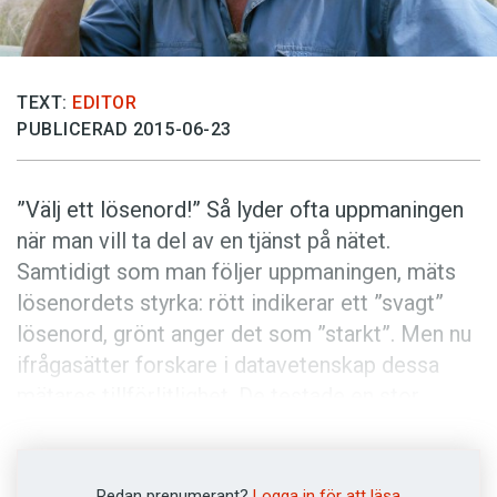
Anmäl till språkpolisen
Föreslå nyord
Annonsera
TEXT:
EDITOR
PUBLICERAD 2015-06-23
Prenumerera
Läs Språktidningen digitalt
”Välj ett lösenord!” Så lyder ofta uppmaningen
Press
när man vill ta del av en tjänst på nätet.
Samtidigt som man följer uppmaningen, mäts
lösenordets styrka: rött indikerar ett ”svagt”
lösenord, grönt anger det som ”starkt”. Men nu
ifrågasätter forskare i datavetenskap dessa
mätares tillförlitlighet. De testade en stor
mängd lösenord genom en lång rad nättjänster,
som gjorde mycket varierande bedömningar av
orden. Vissa gick mest på längden, och sådant
Redan prenumerant?
Logga in för att läsa