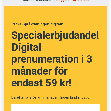
som
Lösenord1234
bedömdes som ”starkt”.
Detta fick forskarna att tvivla på styrkemätarna.
Prova Språktidningen digitalt!
Specialerbjudande!
Digital
prenumeration i 3
månader för
endast 59 kr!
Därefter pris 59 kr i månaden. Ingen bindningstid.