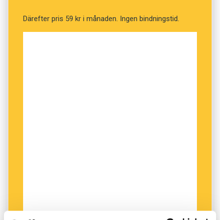
Därefter pris 59 kr i månaden. Ingen bindningstid.
– Stop looking at my vajayjay, ’sluta titta på min
snippa’, väser nämligen den födande läkaren till
sin kollega. (Sök på Miranda giving birth på
webbplatsen Youtube för att se klippet.)
Shonda Rhimes, en av seriens skapare, skrev in
ordet i manus för att undvika de anmälningar
som alltid följer om någon säger vagina i tv.
Många tittare gillade vajayjay. Det hela tog riktig
fart när en av tv-seriens största fans,
megakändisen Oprah Winfrey, i sin tur började
använda ordet i sin pratshow. Med tanke på att
den pratshowen har över tio miljoner tittare, är
det inte förvånande att ordet fick stort