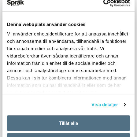
genomslag.
Denna webbplats använder cookies
Men varifrån kommer vajayjay? Det egentliga
ursprunget verkar än så länge höljt i dunkel.
Vi använder enhetsidentifierare för att anpassa innehållet
och annonserna till användarna, tillhandahålla funktioner
Ordet är lätt att tolka som ett slags
för sociala medier och analysera vår trafik. Vi
barnspråksvariant av ordet vagina. Det finns fler
vidarebefordrar även sådana identifierare och annan
exempel på könsord för barn med dubbleringar:
information från din enhet till de sociala medier och
på svenska kallar vissa snippan för fiffi och på
annons- och analysföretag som vi samarbetar med.
franska heter snopp zizi.
Dessa kan i sin tur kombinera informationen med annan
information som du har tillhandahållit eller som de har
samlat in när du har använt deras tjänster.
Ordet kan också ha sitt ursprung i en etnisk
varietet av engelska, nämligen afroamerikansk
Visa detaljer
sydstatsdialekt. I den är det vanligt med
smeknamn med dubbleringar, som Ray Ray och
Tillåt alla
Dee Dee. Oprah Winfrey och andra som