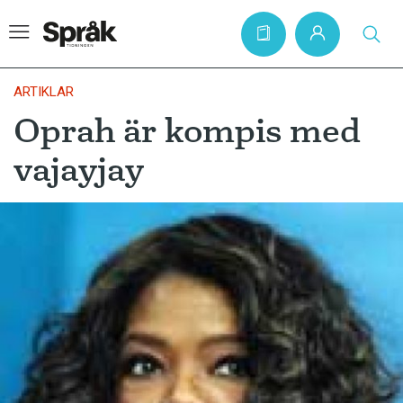
ARTIKLAR
Oprah är kompis med
Hem
vajayjay
Artiklar
Krönikor
Språkfrågor
Skrivtips
Bokrecensioner
Kviss
Podden