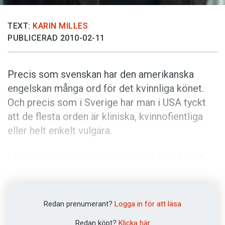
TEXT:
KARIN MILLES
PUBLICERAD 2010-02-11
Precis som svenskan har den amerikanska
engelskan många ord för det kvinnliga könet.
Och precis som i Sverige har man i USA tyckt
att de flesta orden är kliniska, kvinnofientliga
eller helt enkelt vulgära.
I Sverige lanserades ordet snippa för några år
sedan (se Språktidningen 5/08). Nu verkar det
som om USA har fått sin egen snippa - ett ord
för det kvinnliga könet som kan användas i
Redan prenumerant?
Logga in för att läsa
vardagen, ett ord som förstås av alla men
Redan köpt?
Klicka här