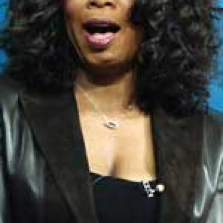
Anmäl till språkpolisen
Föreslå nyord
Annonsera
Prenumerera
Läs Språktidningen digitalt
Press