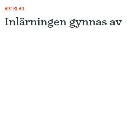
ARTIKLAR
Inlärningen gynnas av
gissningar
Ny forskning avslöjar varför metoden
som många språkinlärningsappar
använder är så framgångsrik.