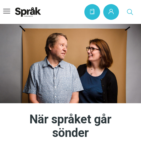
Hem
Artiklar
Krönikor
Språkfrågor
Skrivtips
Bokrecensioner
När språket går
Kviss
sönder
Podden