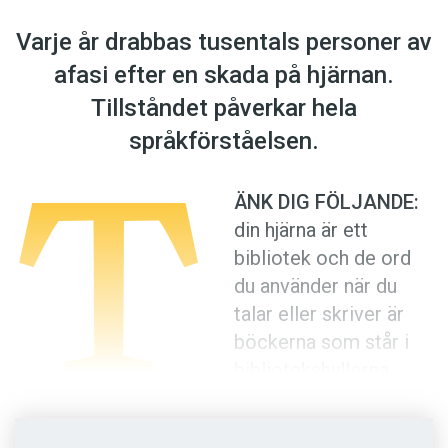
Anmäl till språkpolisen
Varje år drabbas tusentals personer av
Föreslå nyord
afasi efter en skada på hjärnan.
Annonsera
Tillståndet påverkar hela
Prenumerera
t
språkförståelsen.
Läs Språktidningen digitalt
Press
ÄNK DIG FÖLJANDE:
din hjärna är ett
bibliotek och de ord
du använder när du
talar eller skriver är
böckerna som står i
bibliotekshyllorna.
Även om någon bok
kan hamna fel då och då, är det välordnat och