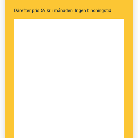
– En av mina patienter beskrev det så. En annan
Därefter pris 59 kr i månaden. Ingen bindningstid.
patient liknade afasin vid en ständigt pågående
trafikstockning i hjärnan, säger Ingrid
Henriksson, som disputerade 2009 med en
avhandling om hur förmågan att skriva påverkas
av afasi.
”Alla språkliga
modaliteter påverkas, och det är
också svårt att förstå symboler”
DET ÄR NÄMLIGEN
inte bara talet som