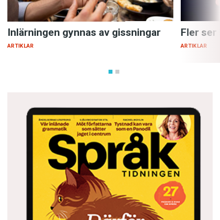
Inlärningen gynnas av gissningar
Fler ser
ARTIKLAR
ARTIKLAR