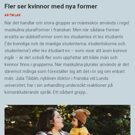
Fler ser kvinnor med nya former
ARTIKLAR
När det handlar om stora grupper av människor används i regel
maskulina pluralformer i franskan. Men när sådana ­former
ersätts av dubbel­former som les étudiantes et les étudiants
(’de kvinnliga och de manliga studenterna; studentskorna och
studenterna’) eller les étudiant·es – som visar att även kvinnor
ingår – är det också fler som uppfattar att både män och
kvinnor finns i grupperna. När maskulina pluraler används är det
där­emot många som föreställer sig att det rör sig om enbart
män. Julia Tibblin, nybliven doktor i franska vid Lunds
universitet, har i sin avhandling undersökt reaktioner på
könsinkluderande språk. Ett sådant grepp…