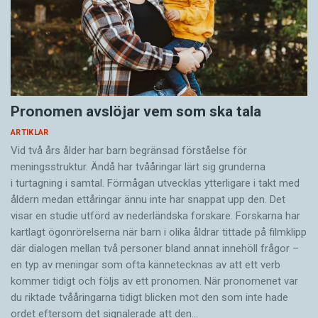
Pronomen avslöjar vem som ska tala
ARTIKLAR
Vid två års ålder har barn begränsad förståelse för
meningsstruktur. Ändå har tvååringar lärt sig grunderna
i turtagning i samtal. Förmågan utvecklas ytterligare i takt med
åldern medan ettåringar ännu inte har snappat upp den. Det
visar en studie utförd av nederländska forskare. Forskarna har
kartlagt ögonrörelserna när barn i olika åldrar tittade på filmklipp
där dialogen mellan två personer bland annat innehöll frågor –
en typ av meningar som ofta kännetecknas av att ett verb
kommer tidigt och följs av ett pronomen. När pronomenet var
du riktade tvååringarna tidigt blicken mot den som inte hade
ordet eftersom det ­signalerade att den…