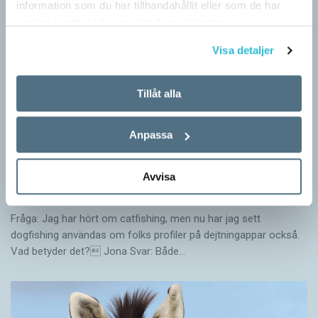
information som du har tillhandahållit eller som de har
samlat in när du har använt deras tjänster.
Visa detaljer
Tillåt alla
Anpassa
Avvisa
Hundfiskare vill få någon på kroken
ARTIKLAR
Fråga: Jag har hört om catfishing, men nu har jag sett
dogfishing användas om folks profiler på dejtningappar också.
Vad betyder det? Jona Svar: Både…