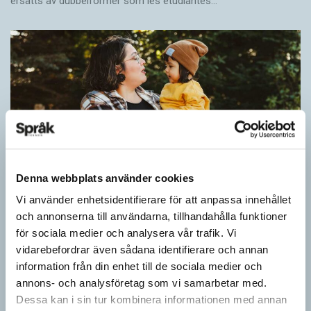
ersätts av dubbel­former som les étudiantes…
Denna webbplats använder cookies
Vi använder enhetsidentifierare för att anpassa innehållet
Pronomen avslöjar vem som ska tala
och annonserna till användarna, tillhandahålla funktioner
ARTIKLAR
för sociala medier och analysera vår trafik. Vi
Vid två års ålder har barn begränsad förståelse för
vidarebefordrar även sådana identifierare och annan
meningsstruktur. Ändå har tvååringar lärt sig grunderna
information från din enhet till de sociala medier och
i turtagning i samtal. Förmågan utvecklas ytterligare i takt med…
annons- och analysföretag som vi samarbetar med.
Dessa kan i sin tur kombinera informationen med annan