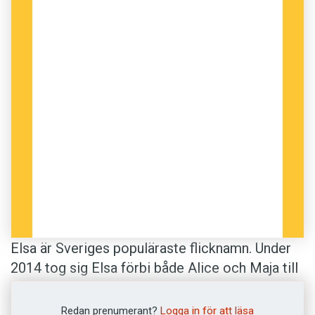
Elsa är Sveriges populäraste flicknamn. Under
2014 tog sig Elsa förbi både Alice och Maja till
namntoppens översta plats. Bland pojkarna är
Lucas kvar i topp. Förändringarna är större
Redan prenumerant?
Logga in för att läsa