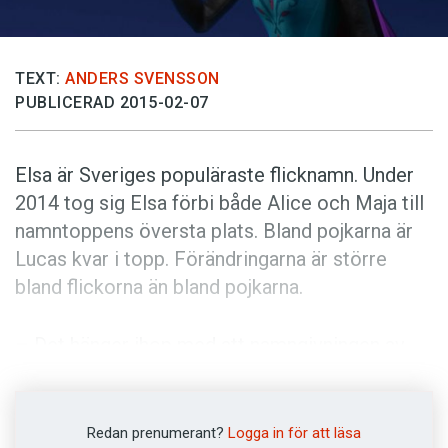
Anmäl till språkpolisen
Föreslå nyord
TEXT:
ANDERS SVENSSON
Annonsera
PUBLICERAD 2015-02-07
Prenumerera
Läs Språktidningen digitalt
Elsa är Sveriges populäraste flicknamn. Under
Press
2014 tog sig Elsa förbi både Alice och Maja till
namntoppens översta plats. Bland pojkarna är
Lucas kvar i topp. Förändringarna är större
bland flickorna än bland pojkarna.
– Det hänger ihop med att namngivningen av
pojkar är lite mer traditionsbunden. Därför är
pojknamnen mer stabila, säger Katharina
Leibring, förste forskningsarkivarie vid
Redan prenumerant?
Logga in för att läsa