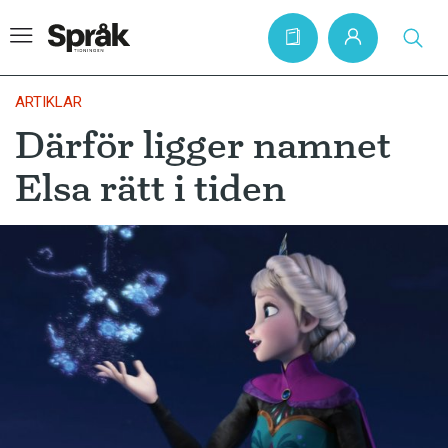
ARTIKLAR
Därför ligger namnet
Hem
Elsa rätt i tiden
Artiklar
Krönikor
Språkfrågor
Skrivtips
Bokrecensioner
Kviss
Podden