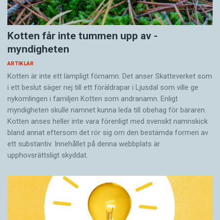
Kotten får inte tummen upp av ­
myndigheten
ARTIKLAR
Kotten är inte ett lämpligt förnamn. Det anser Skatte­verket som
i ett beslut säger nej till ett föräldra­par i Ljusdal som ville ge
nykomlingen i familjen Kotten som andranamn. Enligt
myndigheten skulle namnet kunna leda till obehag för bäraren.
Kotten anses heller inte vara förenligt med svenskt namnskick
bland annat eftersom det rör sig om den bestämda formen av
ett substantiv. Innehållet på denna webbplats är
upphovsrättsligt skyddat.