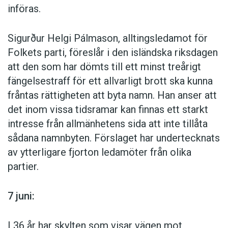
tyska dubbversionen. I gengäld går det inte att titta
införas.
på till exempel Pang i bygget på tyska. Ser jag film
på dvd väljer jag undertexter.
Sigurður Helgi Pálmason, alltingsledamot för
Anette Ferstl, 39:
Folkets parti, föreslår i den isländska riksdagen
att den som har dömts till ett minst treårigt
– Undertexter. Jag tycker det är roligare att se film
fängelsestraff för ett allvarligt brott ska kunna
med originalspråket.
fråntas rättigheten att byta namn. Han anser att
det inom vissa tidsramar kan finnas ett starkt
Raphaela L. 35:
intresse från allmänhetens sida att inte tillåta
– Det beror på mitt humör och filmen. Är jag trött
sådana namnbyten. Förslaget har undertecknats
tittar jag på den dubbade versionen. Svarta
av ytterligare fjorton ledamöter från olika
komedier som till exempel Adams äpplen ser jag
partier.
på originalspråket, det är så viktigt med tajmningen
i humor.
7 juni:
Ernie Kahlen, 29:
I 36 år har skylten som visar vägen mot