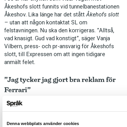
– I egenskap av tysk som även pratar engelska
Åkeshofs slott funnits vid tunnelbanestationen
flytande tycker jag inte om företeelsen. För mig
Åkeshov. Lika länge har det stått
Åkehofs slott
förstör det originalverket och jag tror att folk skulle
– utan att någon kontaktat SL om
lära sig bättre engelska om vi inte dubbade.
felstavningen. Nu ska den korrigeras. ”Alltså,
vad knasigt. Gud vad konstigt”, säger Vanja
Vilbern, press- och pr-ansvarig för Åkeshofs
slott, till Expressen om att ingen tidigare
anmält felet.
”Jag tycker jag gjort bra reklam för
Ferrari”
9 juni:
Efter drygt 30 år tvingas
Pizzeria Ferrari
i
Denna webbplats använder cookies