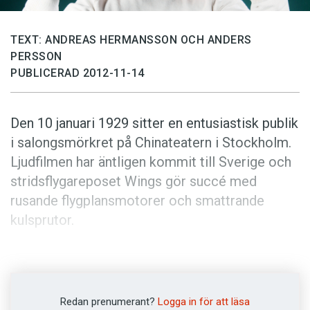
Anmäl till språkpolisen
Föreslå nyord
TEXT: ANDREAS HERMANSSON OCH ANDERS
Annonsera
PERSSON
PUBLICERAD 2012-11-14
Prenumerera
Läs Språktidningen digitalt
Den 10 januari 1929 sitter en entusiastisk publik
Press
i salongsmörkret på Chinateatern i Stockholm.
Ljudfilmen har äntligen kommit till Sverige och
stridsflygareposet Wings gör succé med
rusande flygplansmotorer och smattrande
kulsprutor.
Värre blir det när den första utländska talfilmen
premiär­visas oöversatt senare samma år.
Filmkritikern Bengt Idestam-Almquist skriver i
Redan prenumerant?
Logga in för att läsa