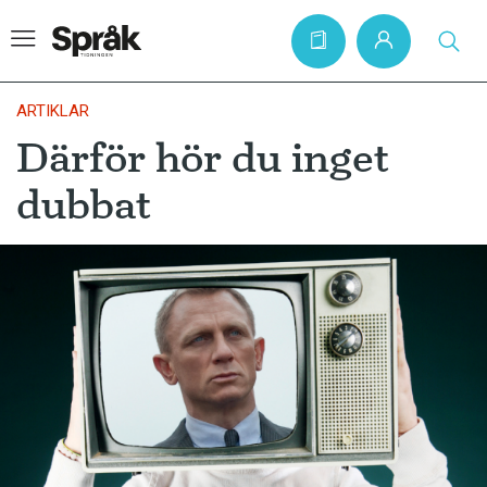
ARTIKLAR
Därför hör du inget
Hem
dubbat
Artiklar
Krönikor
Språkfrågor
Skrivtips
Bokrecensioner
Kviss
Podden