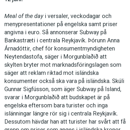
Meal of the day
i versaler, veckodagar och
menypresentationer på engelska samt priser
angivna i euro. Så annonserar Subway på
Bankastræti i centrala Reykjavík. Þórunn Anna
Árnadóttir, chef för konsumentmyndigheten
Neytendastofa, säger i Morgunblaðið att
skylten bryter mot marknadsföringslagen som
säger att reklam riktad mot isländska
konsumenter också ska vara på isländska. Skúli
Gunnar Sigfússon, som äger Subway på Island,
svarar i Morgunblaðið att budskapet är på
engelska eftersom bara turister och inga
islänningar längre rör sig i centrala Reykjavík.
Dessutom hävdar han att turister har svårt att få
grepp om priser som anges i isländska kronor.