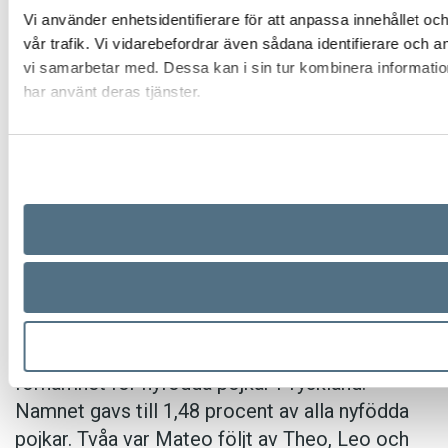
Henån byta namn. Den italienska biltillverkaren
Vi använder enhetsidentifierare för att anpassa innehållet oc
Ferrari anser att namnet inkräktar på företagets
vår trafik. Vi vidarebefordrar även sådana identifierare och 
vi samarbetar med. Dessa kan i sin tur kombinera information
varumärke och att pizzerian olovligen utnyttjar
har använt deras tjänster.
bilmärkets anseende. Utöver att byta namn
måste restaurangen även ta bort allt som kan
kopplas till Ferrari på bland annat kartonger,
menyer och skyltar. ”Det känns löjligt efter 30
år. Jag fattar inte varför. Jag tycker jag gjort bra
reklam för Ferrari”, säger ägaren Kerim Al till
Expressen. Det nya namnet blir
Henåns
pizzeria
.
Noah var även under 2025 det populäraste
förnamnet för nyfödda pojkar i Tyskland.
Namnet gavs till 1,48 procent av alla nyfödda
pojkar. Tvåa var Mateo följt av Theo, Leo och