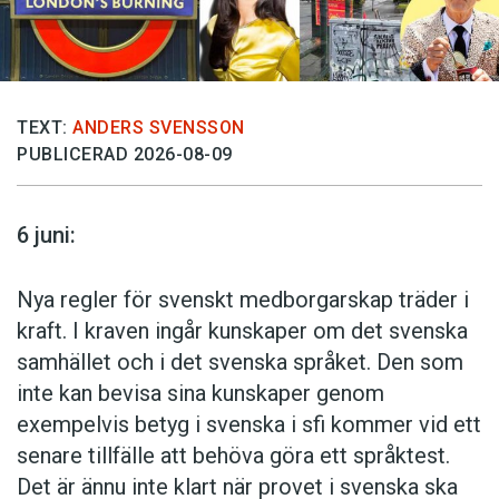
och Daniel Craig tala svenska med någon
annans stämma. Att det dessutom kostar
mindre att undertexta lär göra att så kommer
det att förbli.
TEXT:
ANDERS SVENSSON
PUBLICERAD 2026-08-09
Fem tyskar svarar: Dubbat eller
textat?
6 juni:
Ulrich Schaeffer, 49:
Nya regler för svenskt medborgarskap träder i
– Jag tycker om dubbade filmer. Det är lättare att
kraft. I kraven ingår kunskaper om det svenska
förstå och man kan fokusera mer på filmen.
samhället och i det svenska språket. Den som
inte kan bevisa sina kunskaper genom
Jörg Dauscher, 37:
exempelvis betyg i svenska i sfi kommer vid ett
– Det beror på dubben. Serien Snobbar som jobbar
senare tillfälle att behöva göra ett språktest.
skrevs om väldigt mycket och är helt briljant i den
Det är ännu inte klart när provet i svenska ska