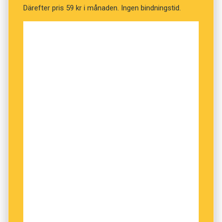
eller Socialdemokraternas förre
Därefter pris 59 kr i månaden. Ingen bindningstid.
partiordförande Mona Sahlin. Va?!
gunnel
I min bekantskapskrets tycks folk ha svårt att
skilja på misstänkt och misstänksam. De
använder bara det senare eller ett slags
sammanslagning; misstänksamt för båda
betydelserna.
hedda
Sitter på ett tåg som tydligen ankommer till
Stockholm strax. Ankommer eller kommer till
– inte ankommer till.