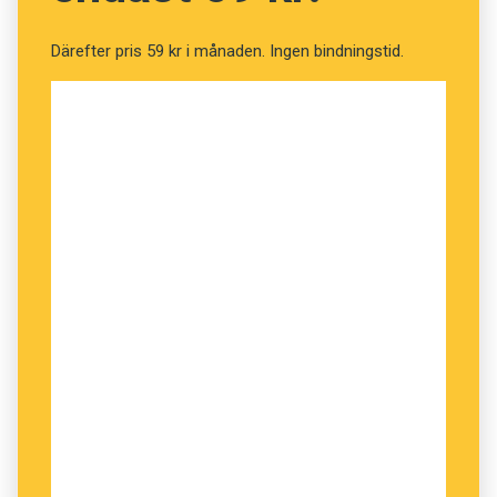
Därefter pris 59 kr i månaden. Ingen bindningstid.
I min bekantskapskrets tycks folk ha svårt att
skilja på misstänkt och misstänksam. De
använder bara det senare eller ett slags
sammanslagning; misstänksamt för båda
betydelserna.
hedda
Sitter på ett tåg som tydligen ankommer till
Stockholm strax. Ankommer eller kommer till
– inte ankommer till.
mona