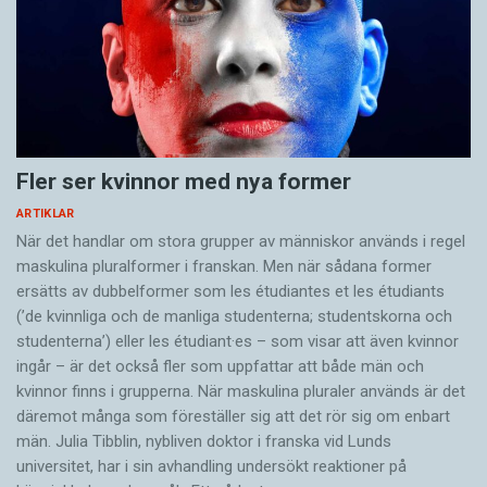
Fler ser kvinnor med nya former
ARTIKLAR
När det handlar om stora grupper av människor används i regel
maskulina pluralformer i franskan. Men när sådana ­former
ersätts av dubbel­former som les étudiantes et les étudiants
(’de kvinnliga och de manliga studenterna; studentskorna och
studenterna’) eller les étudiant·es – som visar att även kvinnor
ingår – är det också fler som uppfattar att både män och
kvinnor finns i grupperna. När maskulina pluraler används är det
där­emot många som föreställer sig att det rör sig om enbart
män. Julia Tibblin, nybliven doktor i franska vid Lunds
universitet, har i sin avhandling undersökt reaktioner på