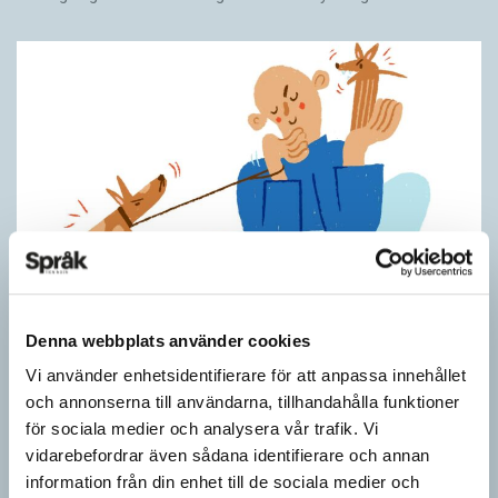
Hundfiskare vill få någon på kroken
Denna webbplats använder cookies
ARTIKLAR
Vi använder enhetsidentifierare för att anpassa innehållet
Fråga: Jag har hört om catfishing, men nu har jag sett
och annonserna till användarna, tillhandahålla funktioner
dogfishing användas om folks profiler på dejtningappar också.
för sociala medier och analysera vår trafik. Vi
Vad betyder det? Jona Svar: Både…
vidarebefordrar även sådana identifierare och annan
information från din enhet till de sociala medier och