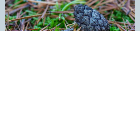
Kotten får inte tummen upp av ­
myndigheten
ARTIKLAR
Kotten är inte ett lämpligt förnamn. Det anser Skatte­verket som
i ett beslut säger nej till ett föräldra­par i Ljusdal som ville ge
nykomlingen i familjen Kotten som andranamn. Enligt
myndigheten skulle namnet kunna leda till obehag för bäraren.
Kotten anses heller inte vara förenligt med svenskt namnskick
bland annat eftersom det rör sig om den bestämda formen av
ett substantiv. Innehållet på denna webbplats är