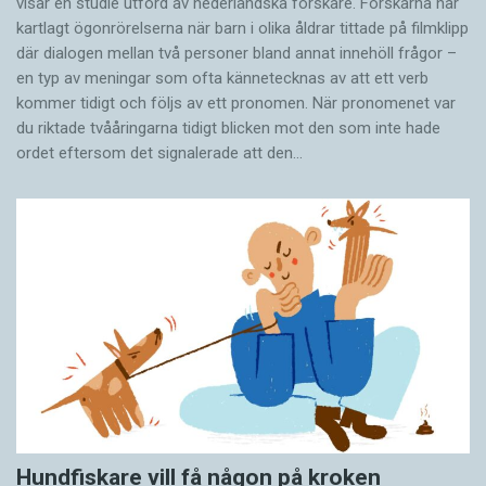
visar en studie utförd av nederländska forskare. Forskarna har
kartlagt ögonrörelserna när barn i olika åldrar tittade på filmklipp
där dialogen mellan två personer bland annat innehöll frågor –
en typ av meningar som ofta kännetecknas av att ett verb
kommer tidigt och följs av ett pronomen. När pronomenet var
du riktade tvååringarna tidigt blicken mot den som inte hade
ordet eftersom det ­signalerade att den…
Hundfiskare vill få någon på kroken