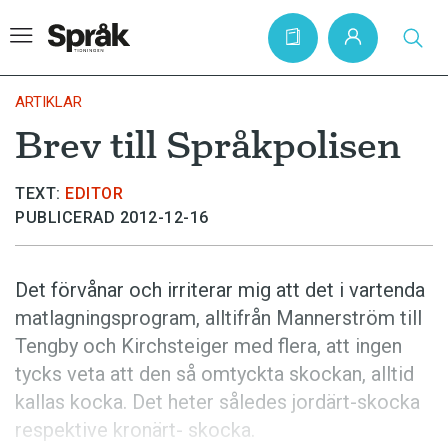
ARTIKLAR
Brev till Språkpolisen
Hem
TEXT:
EDITOR
Artiklar
PUBLICERAD 2012-12-16
Krönikor
Språkfrågor
Det förvånar och irriterar mig att det i vartenda
Skrivtips
matlagningsprogram, alltifrån Mannerström till
Tengby och Kirchsteiger med flera, att ingen
Bokrecensioner
tycks veta att den så omtyckta skockan, alltid
Kviss
kallas kocka. Det heter således jordärt-skocka
Podden
respektive kronärt- skocka.