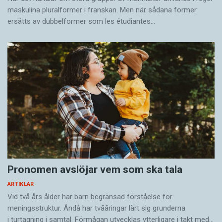
maskulina pluralformer i franskan. Men när sådana ­former
ersätts av dubbel­former som les étudiantes…
Pronomen avslöjar vem som ska tala
ARTIKLAR
Vid två års ålder har barn begränsad förståelse för
meningsstruktur. Ändå har tvååringar lärt sig grunderna
i turtagning i samtal. Förmågan utvecklas ytterligare i takt med…