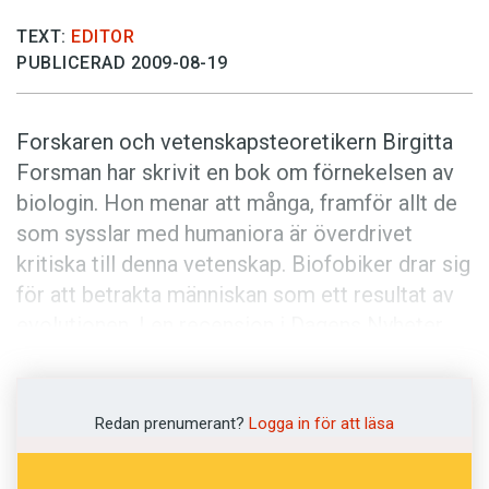
Anmäl till språkpolisen
TEXT:
EDITOR
Föreslå nyord
PUBLICERAD 2009-08-19
Annonsera
Prenumerera
Forskaren och vetenskapsteoretikern Birgitta
Läs Språktidningen digitalt
Forsman har skrivit en bok om förnekelsen av
biologin. Hon menar att många, framför allt de
Press
som sysslar med humaniora är överdrivet
kritiska till denna vetenskap. Biofobiker drar sig
för att betrakta människan som ett resultat av
evolutionen. I en recension i Dagens Nyheter
beskrivs diskussionen på följande sätt: "Som
motvikt till begreppet 'biologism' (att dra alltför
långtgående slutsatser ur biologin) betonar hon
Redan prenumerant?
Logga in för att läsa
begreppet 'biofobi' (avsky för biologiska
förklaringar)."