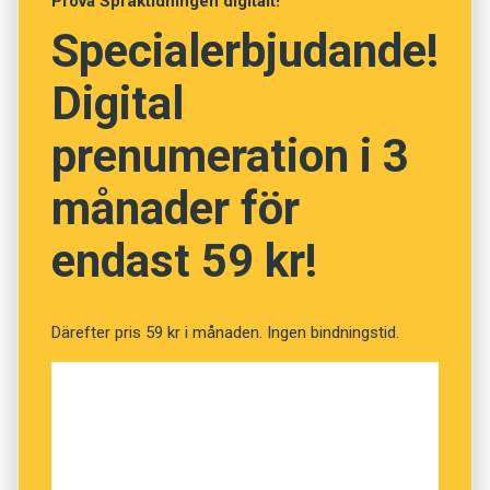
Prova Språktidningen digitalt!
motvikt till begreppet ’biologism’ (att dra alltför
Specialerbjudande!
långtgående slutsatser ur biologin) betonar hon
begreppet ’biofobi’ (avsky för biologiska
Digital
förklaringar).”
prenumeration i 3
månader för
endast 59 kr!
Därefter pris 59 kr i månaden. Ingen bindningstid.