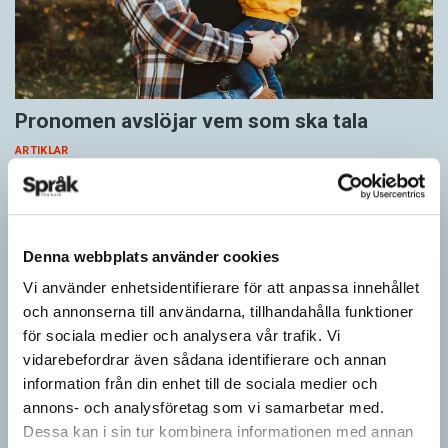
Pronomen avslöjar vem som ska tala
ARTIKLAR
Vid två års ålder har barn begränsad förståelse för
meningsstruktur. Ändå har tvååringar lärt sig grunderna
i turtagning i samtal. Förmågan utvecklas ytterligare i takt med…
Denna webbplats använder cookies
Vi använder enhetsidentifierare för att anpassa innehållet
och annonserna till användarna, tillhandahålla funktioner
för sociala medier och analysera vår trafik. Vi
vidarebefordrar även sådana identifierare och annan
information från din enhet till de sociala medier och
annons- och analysföretag som vi samarbetar med.
Dessa kan i sin tur kombinera informationen med annan