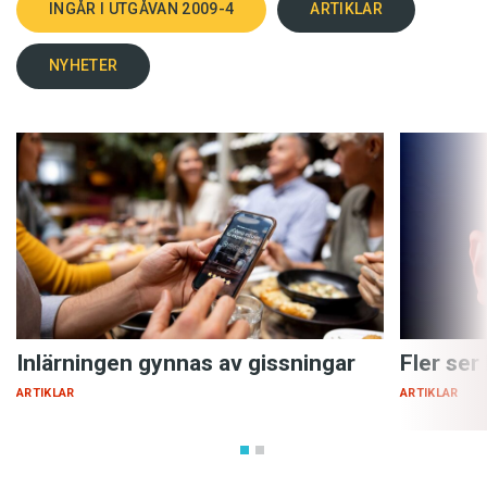
INGÅR I UTGÅVAN 2009-4
ARTIKLAR
NYHETER
Inlärningen gynnas av gissningar
Fler ser
ARTIKLAR
ARTIKLAR