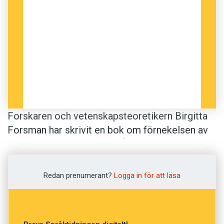
Forskaren och vetenskapsteoretikern Birgitta
Forsman har skrivit en bok om förnekelsen av
biologin. Hon menar att många, framför allt de
som sysslar med humaniora är överdrivet
kritiska till denna vetenskap. Biofobiker drar sig
Redan prenumerant?
Logga in för att läsa
för att betrakta människan som ett resultat av
evolutionen. I en recension i Dagens Nyheter
beskrivs diskussionen på följande sätt: ”Som