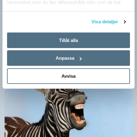
information som du har tillhandahållit eller som de har
samlat in när du har använt deras tjänster.
Hundfiskare vill få någon på kroken
Visa detaljer
ARTIKLAR
Fråga: Jag har hört om catfishing, men nu har jag sett
Tillåt alla
dogfishing användas om folks profiler på dejtningappar också.
Vad betyder det? Jona Svar: Både…
Anpassa
Avvisa