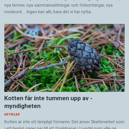
nya termer, nya samman­sättningar och förkortningar, nya
modeord … Ingen kan allt, bara det vi har nytta…
Kotten får inte tummen upp av ­
myndigheten
ARTIKLAR
Kotten är inte ett lämpligt förnamn. Det anser Skatte­verket som
i ett beslut säger nej till ett föräldra­par i Ljusdal som ville ge