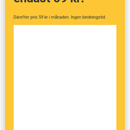
Malmö skulle fira lite extra genom att byta
namn på flera stadsdelar, till exempel
Därefter pris 59 kr i månaden. Ingen bindningstid.
Lorensborg till Loreensborg, Caroli City till
Carola City och Herrgården till Herreysgården.
Att försöka lura i väg folk på bluffevenemang är
ett populärt grepp. Det gjorde man i det första
kända aprilskämtet i en tidning år 1864. I
The
evening standard
tipsades läsarna om en stor
åsnevisning. Besökare köade förgäves vid
utställningshallen. När de stirrat frågande på
varandra tillräckligt länge insåg de att de själva
var åsnorna.