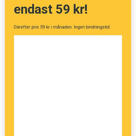
Carola City och Herrgården till Herreysgården.
endast 59 kr!
Att försöka lura i väg folk på bluffevenemang är
ett populärt grepp. Det gjorde man i det första
Därefter pris 59 kr i månaden. Ingen bindningstid.
kända aprilskämtet i en tidning år 1864. I
The
evening standard
tipsades läsarna om en stor
åsnevisning. Besökare köade förgäves vid
utställningshallen. När de stirrat frågande på
varandra tillräckligt länge insåg de att de själva
var åsnorna.