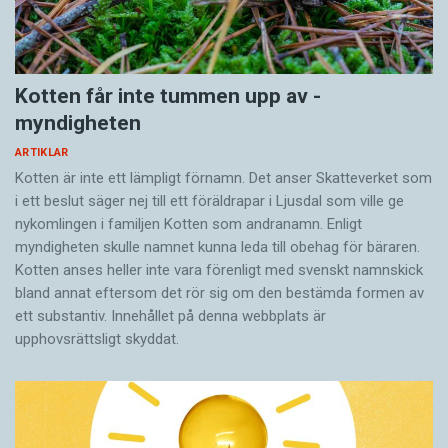
Kotten får inte tummen upp av ­
myndigheten
ARTIKLAR
Kotten är inte ett lämpligt förnamn. Det anser Skatte­verket som
i ett beslut säger nej till ett föräldra­par i Ljusdal som ville ge
nykomlingen i familjen Kotten som andranamn. Enligt
myndigheten skulle namnet kunna leda till obehag för bäraren.
Kotten anses heller inte vara förenligt med svenskt namnskick
bland annat eftersom det rör sig om den bestämda formen av
ett substantiv. Innehållet på denna webbplats är
upphovsrättsligt skyddat.