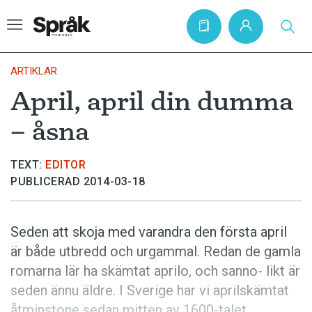
ARTIKLAR
April, april din dumma
Hem
– åsna
Artiklar
Krönikor
TEXT:
EDITOR
PUBLICERAD 2014-03-18
Språkfrågor
Skrivtips
Seden att skoja med varandra den första april
Bokrecensioner
är både utbredd och urgammal. Redan de gamla
Kviss
romarna lär ha skämtat aprilo, och sanno- likt är
seden ännu äldre. I Sverige har vi aprilskämtat
Podden
åtminstone sedan mitten av 1600-talet.