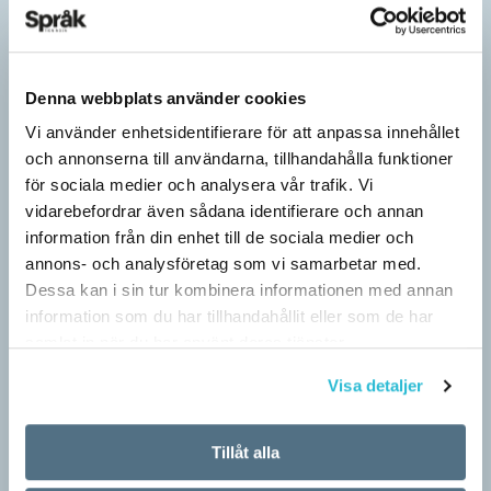
Denna webbplats använder cookies
Vi använder enhetsidentifierare för att anpassa innehållet
och annonserna till användarna, tillhandahålla funktioner
för sociala medier och analysera vår trafik. Vi
vidarebefordrar även sådana identifierare och annan
information från din enhet till de sociala medier och
annons- och analysföretag som vi samarbetar med.
Dessa kan i sin tur kombinera informationen med annan
Hundfiskare vill få någon på kroken
information som du har tillhandahållit eller som de har
ARTIKLAR
samlat in när du har använt deras tjänster.
Fråga: Jag har hört om catfishing, men nu har jag sett
Visa detaljer
dogfishing användas om folks profiler på dejtningappar också.
Vad betyder det? Jona Svar: Både…
Tillåt alla