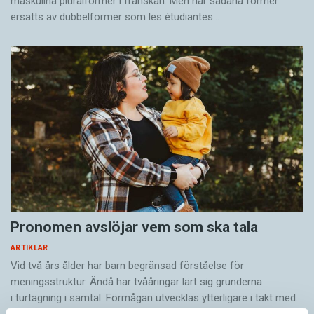
maskulina pluralformer i franskan. Men när sådana ­former
ersätts av dubbel­former som les étudiantes…
Pronomen avslöjar vem som ska tala
ARTIKLAR
Vid två års ålder har barn begränsad förståelse för
meningsstruktur. Ändå har tvååringar lärt sig grunderna
i turtagning i samtal. Förmågan utvecklas ytterligare i takt med…