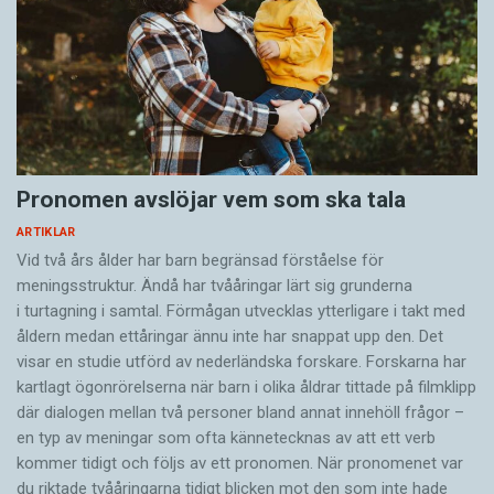
Pronomen avslöjar vem som ska tala
ARTIKLAR
Vid två års ålder har barn begränsad förståelse för
meningsstruktur. Ändå har tvååringar lärt sig grunderna
i turtagning i samtal. Förmågan utvecklas ytterligare i takt med
åldern medan ettåringar ännu inte har snappat upp den. Det
visar en studie utförd av nederländska forskare. Forskarna har
kartlagt ögonrörelserna när barn i olika åldrar tittade på filmklipp
där dialogen mellan två personer bland annat innehöll frågor –
en typ av meningar som ofta kännetecknas av att ett verb
kommer tidigt och följs av ett pronomen. När pronomenet var
du riktade tvååringarna tidigt blicken mot den som inte hade