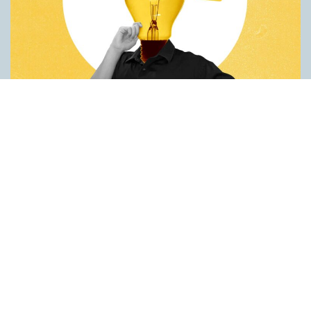
Fler idéer på förstaspråket
ARTIKLAR
Kreativiteten hämmas när en person inte kan använda sitt
förstaspråk. Det visar en studie utförd vid universitetet Koç i
Turkiet. Deltagarna var studenter som hade turkiska som
förstaspråk men som också behärskade engelska på hög nivå.
Studenterna fick göra två olika försök på både turkiska och
engelska. Det första gick ut på att hitta på nya
användningsområden för vardagsföremål. Det andra handlade
om att finna ett gemensamt ord för tre ord som inte tycktes ha
något samband. Resultaten var genomgående bättre när