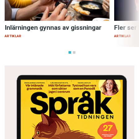
Inlärningen gynnas av gissningar
Fler ser
ARTIKLAR
ARTIKLAR