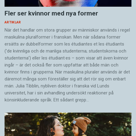
Fler ser kvinnor med nya former
ARTIKLAR
När det handlar om stora grupper av människor används i regel
maskulina pluralformer i franskan. Men när sådana ­former
ersätts av dubbel­former som les étudiantes et les étudiants
(’de kvinnliga och de manliga studenterna; studentskorna och
studenterna’) eller les étudiant·es – som visar att även kvinnor
ingår – är det också fler som uppfattar att både män och
kvinnor finns i grupperna. När maskulina pluraler används är det
där­emot många som föreställer sig att det rör sig om enbart
män. Julia Tibblin, nybliven doktor i franska vid Lunds
universitet, har i sin avhandling undersökt reaktioner på
könsinkluderande språk. Ett sådant grepp…