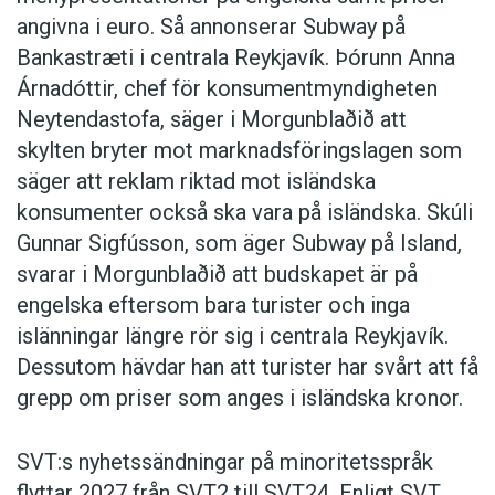
angivna i euro. Så annonserar Subway på
Bankastræti i centrala Reykjavík. Þórunn Anna
Árnadóttir, chef för konsumentmyndigheten
Neytendastofa, säger i Morgunblaðið att
skylten bryter mot marknadsföringslagen som
säger att reklam riktad mot isländska
konsumenter också ska vara på isländska. Skúli
Gunnar Sigfússon, som äger Subway på Island,
svarar i Morgunblaðið att budskapet är på
engelska eftersom bara turister och inga
islänningar längre rör sig i centrala Reykjavík.
Dessutom hävdar han att turister har svårt att få
grepp om priser som anges i isländska kronor.
SVT:s nyhetssändningar på minoritetsspråk
flyttar 2027 från SVT2 till SVT24. Enligt SVT