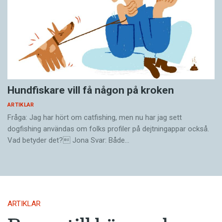
Niklas Ribbenhed.
– Vi samlar in berättelser ur verkligheten från
människor som varit med om saker som berör
andra människor, säger Johan Stighagen.
Livsöden helt enkelt. Av dessa skapar vi
Hundfiskare vill få någon på kroken
böcker, via sajten Storify.se och en mobiltjänst.
ARTIKLAR
Fråga: Jag har hört om catfishing, men nu har jag sett
Och Johan Stighagen erkänner faktiskt att det
dogfishing användas om folks profiler på dejtningappar också.
finns en liten tanke med att namnet påminner
Vad betyder det? Jona Svar: Både…
om Spotify.
– Vi tänkte rida lite på den vågen också.
ARTIKLAR
Immaterialrättsjuristen Kristina Fredlund på
Awapatent tror inte att hon kommer att få mer