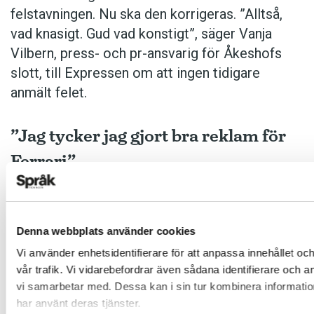
felstavningen. Nu ska den korrigeras. ”Alltså,
vad knasigt. Gud vad konstigt”, säger Vanja
Vilbern, press- och pr-ansvarig för Åkeshofs
slott, till Expressen om att ingen tidigare
anmält felet.
”Jag tycker jag gjort bra reklam för
Ferrari”
9 juni:
Denna webbplats använder cookies
Efter drygt 30 år tvingas
Pizzeria Ferrari
i
Vi använder enhetsidentifierare för att anpassa innehållet oc
Henån byta namn. Den italienska biltillverkaren
vår trafik. Vi vidarebefordrar även sådana identifierare och 
Ferrari anser att namnet inkräktar på företagets
vi samarbetar med. Dessa kan i sin tur kombinera information
varumärke och att pizzerian olovligen utnyttjar
har använt deras tjänster.