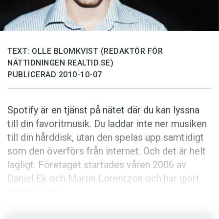
Anmäl till språkpolisen
Föreslå nyord
Annonsera
TEXT: OLLE BLOMKVIST (REDAKTÖR FÖR
Prenumerera
NÄTTIDNINGEN REALTID.SE)
PUBLICERAD 2010-10-07
Läs Språktidningen digitalt
Press
Spotify är en tjänst på nätet där du kan lyssna
till din favoritmusik. Du laddar inte ner musiken
till din hårddisk, utan den spelas upp samtidigt
som den överförs från internet. Och det är helt
lagligt. Företaget startades våren 2006 av
Daniel Ek och Martin Lorentzon och har gjort
snabb succé.