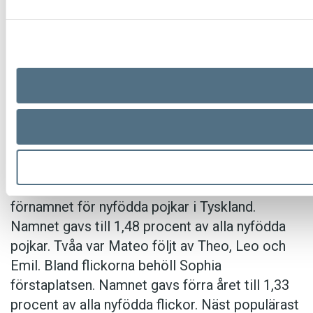
bilmärkets anseende. Utöver att byta namn
måste restaurangen även ta bort allt som kan
kopplas till Ferrari på bland annat kartonger,
menyer och skyltar. ”Det känns löjligt efter 30
år. Jag fattar inte varför. Jag tycker jag gjort bra
reklam för Ferrari”, säger ägaren Kerim Al till
Expressen. Det nya namnet blir
Henåns
pizzeria
.
Noah var även under 2025 det populäraste
förnamnet för nyfödda pojkar i Tyskland.
Namnet gavs till 1,48 procent av alla nyfödda
pojkar. Tvåa var Mateo följt av Theo, Leo och
Emil. Bland flickorna behöll Sophia
förstaplatsen. Namnet gavs förra året till 1,33
procent av alla nyfödda flickor. Näst populärast