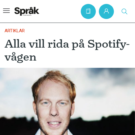
ARTIKLAR
Alla vill rida på Spotify-
Hem
vågen
Artiklar
Krönikor
Språkfrågor
Skrivtips
Bokrecensioner
Kviss
Podden