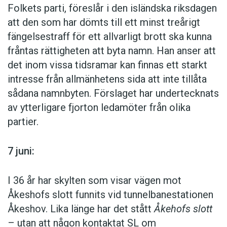
Folkets parti, föreslår i den isländska riksdagen
Och Spotify kan få ett bredare skydd i andra
att den som har dömts till ett minst treårigt
branscher än sin egen genom att bli mycket
fängelsestraff för ett allvarligt brott ska kunna
välkänt, liksom andra kända svenska
fråntas rättigheten att byta namn. Han anser att
varumärken som Volvo och Ikea.
det inom vissa tidsramar kan finnas ett starkt
intresse från allmänhetens sida att inte tillåta
sådana namnbyten. Förslaget har undertecknats
av ytterligare fjorton ledamöter från olika
partier.
7 juni:
I 36 år har skylten som visar vägen mot
Åkeshofs slott funnits vid tunnelbanestationen
Åkeshov. Lika länge har det stått
Åkehofs slott
– utan att någon kontaktat SL om