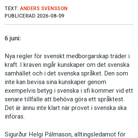
Men läget kan bli annorlunda om det inte bara
TEXT:
ANDERS SVENSSON
PUBLICERAD 2026-08-09
är namnet som har likheter med en
föregångare.
6 juni:
– Om det grafiska formspråket efterapas, och
om det går att identifiera ett antal likheter, då
Nya regler för svenskt medborgarskap träder i
kan marknadsrätten träda in och ge möjlighet
kraft. I kraven ingår kunskaper om det svenska
att stoppa snyltningen, säger hon.
samhället och i det svenska språket. Den som
inte kan bevisa sina kunskaper genom
Då ska helheten bedömas.
exempelvis betyg i svenska i sfi kommer vid ett
senare tillfälle att behöva göra ett språktest.
– Ju fler likheter totalt sett, desto större är
Det är ännu inte klart när provet i svenska ska
sannolikheten att en konkurrent bedöms snylta
införas.
på den goodwill som till exempel Spotify har
byggt upp. Och det är inte tillåtet.
Sigurður Helgi Pálmason, alltingsledamot för