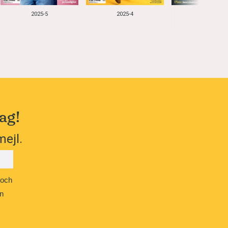
2025-5
2025-4
2025-3
ag!
mejl.
 och
n