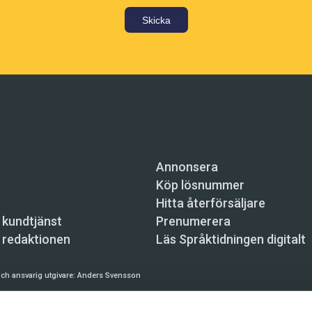
Skicka
Annonsera
Köp lösnummer
Hitta återförsäljare
 kundtjänst
Prenumerera
 redaktionen
Läs Språktidningen digitalt
ch ansvarig utgivare:
Anders Svensson
n, Skeppsbron 34, 111 30 Stockholm,
info@spraktidningen.se