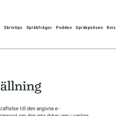
Skrivtips
Språkfrågor
Podden
Språkpolisen
Kvis
ällning
räftelse till den angivna e-
oner
räppost om den inte dyker upp i vanliga