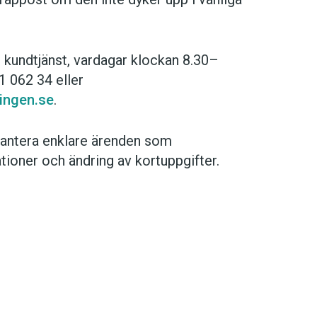
r kundtjänst, vardagar klockan 8.30–
1 062 34 eller
ingen.se
.
språkpolisen
antera enklare ärenden som
rd
tioner och ändring av kortuppgifter.
a
dningen digitalt