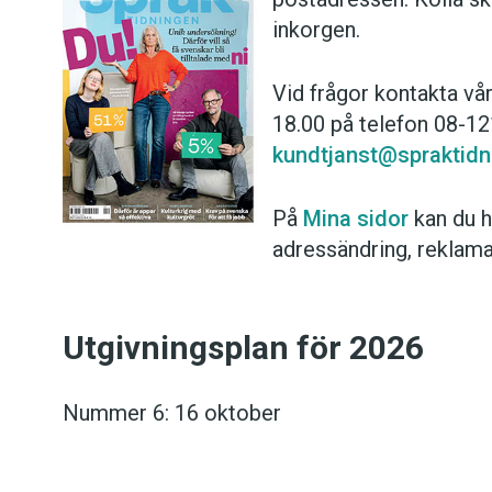
inkorgen.
Kviss
Vid frågor kontakta vå
Podden
18.00 på telefon 08-12
kundtjanst@spraktidn
Anmäl till 
På
Mina sidor
kan du h
Föreslå nyo
adressändring, reklama
Annonsera
Utgivningsplan för 2026
Prenumerer
Läs Språkti
Nummer 6: 16 oktober
Press