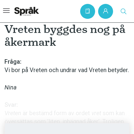
Vreten byggdes nog på
åkermark
Hem
Artiklar
Fråga:
Vi bor på Vreten och undrar vad Vreten betyder.
Krönikor
Språkfrågor
Nina
Skrivtips
Bokrecensioner
Svar:
Vreten
är bestämd form av ordet
vret
som kan
Kviss
översättas som ’liten, inhägnad åker’. Troligen
Podden
har det område där ni bor tidigare varit