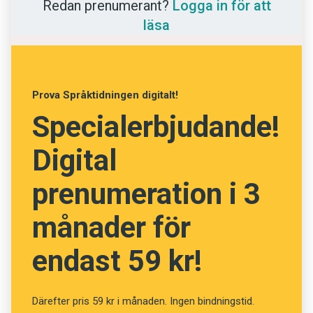
Redan prenumerant?
Logga in för att
Anmäl till språkpolisen
åkermark och namnet blivit kvar även när
läsa
platsen började bebyggas.
Föreslå nyord
Annonsera
Elin Pihl, Institutet för språk och folkminnen
Prenumerera
Prova Språktidningen digitalt!
Läs Språktidningen digitalt
Specialerbjudande!
Press
Digital
prenumeration i 3
månader för
endast 59 kr!
Därefter pris 59 kr i månaden. Ingen bindningstid.