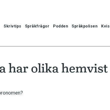
Skrivtips
Språkfrågor
Podden
Språkpolisen
Kvis
a har olika hemvist
pronomen?
oner