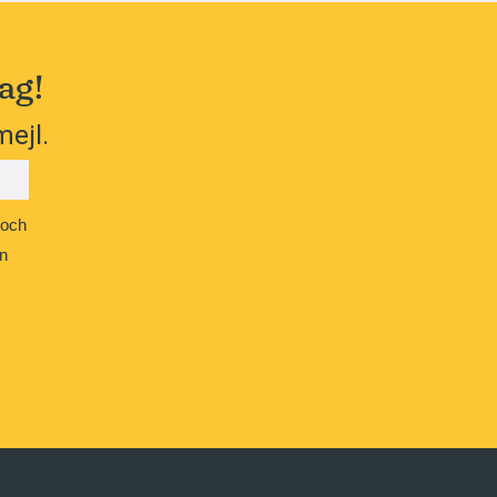
ag!
mejl.
 och
n