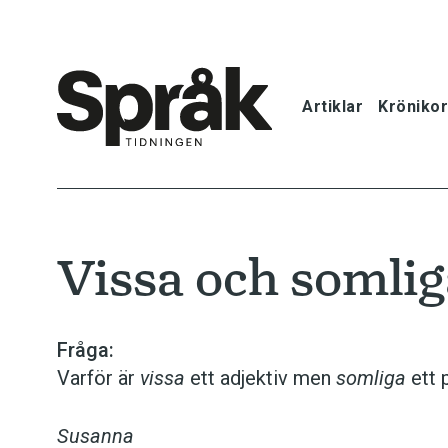
Artiklar
Krönikor
Hem
Artiklar
Vissa och somlig
Krönikor
Språkfrågor
Fråga:
Varför är
vissa
ett adjektiv men
somliga
ett 
Skrivtips
Susanna
Bokrecensi