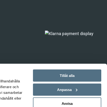
Tillåt alla
illhandahålla
ande) är inte
ifierare och
Anpassa
 vi samarbetar
ahållit eller
Avvisa