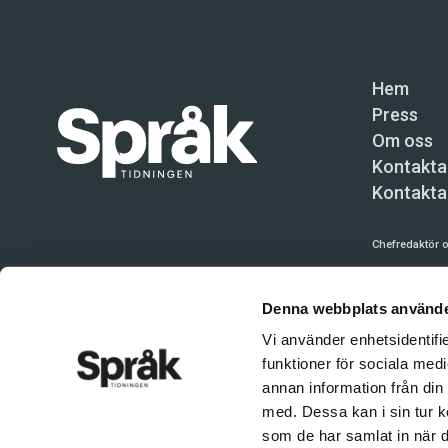
Hem
Press
Om oss
Kontakta
Kontakta
Chefredaktör o
Språktidninge
Denna webbplats använde
Kundtjänst och
Vi använder enhetsidentifie
Användning av 
funktioner för sociala medi
tillåten. Inne
annan information från din
© Språktidnin
med. Dessa kan i sin tur k
som de har samlat in när d