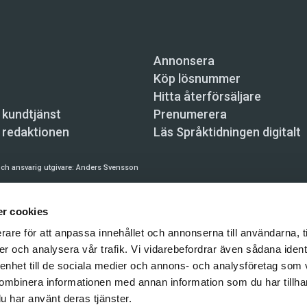
Annonsera
Köp lösnummer
Hitta återförsäljare
 kundtjänst
Prenumerera
 redaktionen
Läs Språktidningen digitalt
ch ansvarig utgivare:
Anders Svensson
n, Skeppsbron 34, 111 30 Stockholm,
info@spraktidningen.se
r cookies
 prenumeration: 08-121 062 34 (vardagar 8–17),
kundtjanst@spraktidningen.se
rare för att anpassa innehållet och annonserna till användarna, t
automatiska tjänster och maskinläsbara metoder (robotar, spiders, indexering och likn
er och analysera vår trafik. Vi vidarebefordrar även sådana ident
hållet på denna webbplats är upphovsrättsligt skyddat.
 enhet till de sociala medier och annons- och analysföretag som
gen och Vetenskapsmedia i Sverige AB 2026
ombinera informationen med annan information som du har tillhand
u har använt deras tjänster.