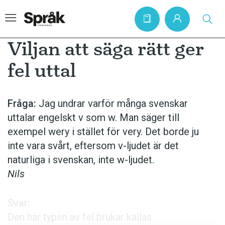
Viljan att säga rätt ger
fel uttal
Hem
Artiklar
Fråga:
Jag undrar varför många svenskar
uttalar engelskt v som w. Man säger till
Krönikor
exempel wery i stället för very. Det borde ju
Språkfrågor
inte vara svårt, eftersom v-ljudet är det
Skrivtips
naturliga i svenskan, inte w-ljudet.
Nils
Bokrecensioner
Kviss
Svar:
Podden
Den här typen av fel brukar kallas