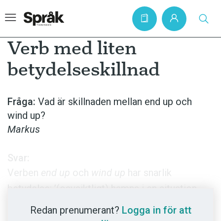
Verb med liten
betydelseskillnad
Hem
Artiklar
Fråga:
Vad är skillnaden mellan end up och
wind up?
Krönikor
Markus
Språkfrågor
Skrivtips
Svar:
Bokrecensioner
Verben
end up
och
wind up
har snarlik
betydelse: ’(oavsiktligt) hamna i en situation
Kviss
(beroende på ens eget beteende)’. Bara med
Podden
Redan prenumerant?
Logga in för att
wind up
hittade vi bibetydelsen att situationen