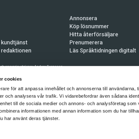
Annonsera
Köp lösnummer
Hitta återförsäljare
 kundtjänst
Prenumerera
 redaktionen
Läs Språktidningen digitalt
ch ansvarig utgivare:
Anders Svensson
n, Skeppsbron 34, 111 30 Stockholm,
info@spraktidningen.se
r cookies
rare för att anpassa innehållet och annonserna till användarna, t
 prenumeration: 08-121 062 34 (vardagar 8–17),
kundtjanst@spraktidningen.se
er och analysera vår trafik. Vi vidarebefordrar även sådana ident
automatiska tjänster och maskinläsbara metoder (robotar, spiders, indexering och likn
 enhet till de sociala medier och annons- och analysföretag som
hållet på denna webbplats är upphovsrättsligt skyddat.
ombinera informationen med annan information som du har tillhand
gen och Vetenskapsmedia i Sverige AB 2026
u har använt deras tjänster.