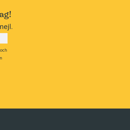
ag!
mejl.
 och
n