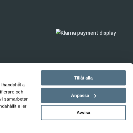
Tillåt alla
illhandahålla
ifierare och
ande) är inte
Anpassa
 vi samarbetar
ahållit eller
Avvisa