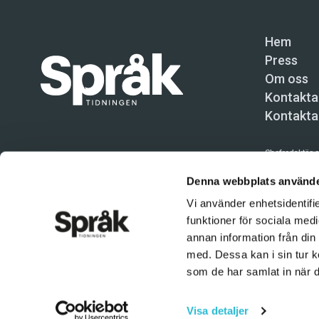
Hem
Press
Om oss
Kontakta
Kontakta
Chefredaktör o
Språktidninge
Denna webbplats använde
Vi använder enhetsidentifie
Kundtjänst och
funktioner för sociala medi
Användning av 
annan information från din
tillåten. Inne
med. Dessa kan i sin tur k
© Språktidnin
som de har samlat in när d
Visa detaljer