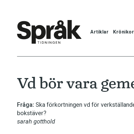
Artiklar
Krönikor
Hem
Artiklar
Vd bör vara gem
Krönikor
Språkfrågor
Fråga:
Ska förkortningen vd för verkställand
bokstäver?
Skrivtips
sarah gotthold
Bokrecensi