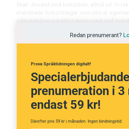
Svar:
Använd små bokstäver, alltså vd. Vi r
Kviss
etablerade förkortningar som inte är egen
självständiga ord alltid skrivs med små boks
Podden
man säger vd och inte verkställande direktör
Redan prenumerant?
Lo
säger cd och inte compact disc.
Anmäl till 
Anna Antonsson
Föreslå nyo
Prova Språktidningen digitalt!
Specialerbjudande!
Annonsera
prenumeration i 3
Prenumerer
endast 59 kr!
Läs Språkti
Press
Därefter pris 59 kr i månaden. Ingen bindningstid.