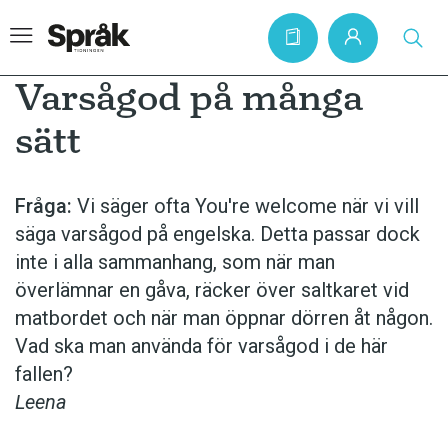
Varsågod på många
sätt
Hem
Artiklar
Fråga:
Vi säger ofta You're welcome när vi vill
säga varsågod på engelska. Detta passar dock
Krönikor
inte i alla sammanhang, som när man
Språkfrågor
överlämnar en gåva, räcker över saltkaret vid
Skrivtips
matbordet och när man öppnar dörren åt någon.
Vad ska man använda för varsågod i de här
Bokrecensioner
fallen?
Kviss
Leena
Podden