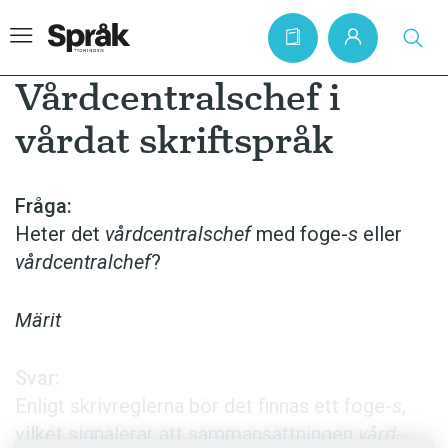
Vårdcentralschef i
vårdat skriftspråk
Hem
Artiklar
Fråga:
Heter det
vård­centralschef
med foge-
s
eller
Krönikor
vård­centralchef
?
Språkfrågor
Skrivtips
Märit
Bokrecensioner
Svar:
Kviss
Enligt skrivreglerna bör det finnas ett foge-
s
,
Podden
vilket signalerar att sammansättningen
vård­