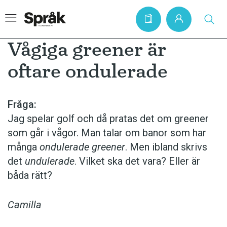
Vågiga greener är
oftare ondulerade
Hem
Artiklar
Fråga:
Jag spelar golf och då pratas det om greener
Krönikor
som går i vågor. Man talar om banor som har
Språkfrågor
många
ondulerade
greener
. Men ibland skrivs
Skrivtips
det
undulerade
. Vilket ska det vara? Eller är
båda rätt?
Bokrecensioner
Kviss
Camilla
Podden