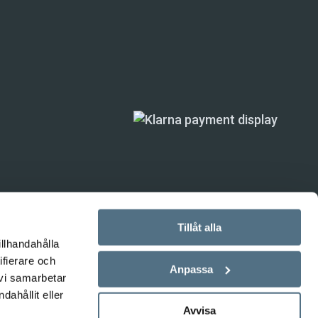
Tillåt alla
illhandahålla
ifierare och
ande) är inte
Anpassa
 vi samarbetar
ahållit eller
Avvisa