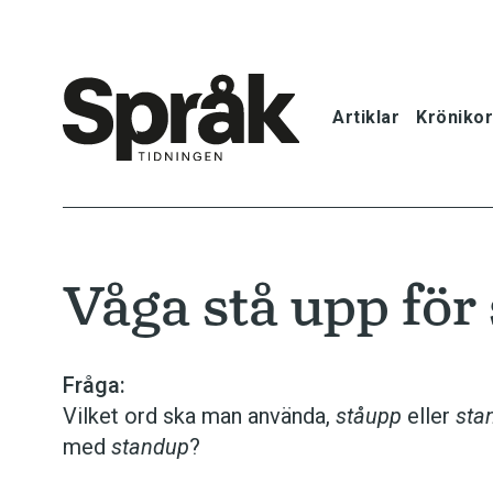
Artiklar
Krönikor
Hem
Artiklar
Våga stå upp fö
Krönikor
Språkfrågor
Fråga:
Vilket ord ska man använda,
ståupp
eller
sta
Skrivtips
med
standup
?
Bokrecensi