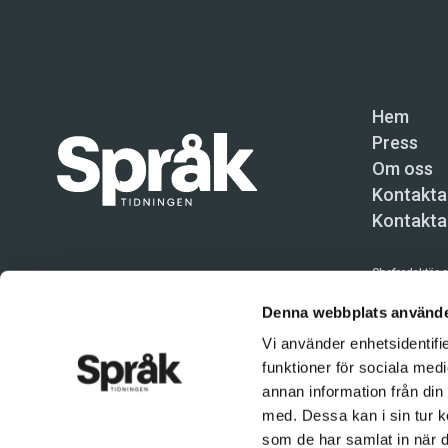
Hem
Press
Om oss
Kontakta
Kontakta
Chefredaktör o
Språktidninge
Denna webbplats använde
Vi använder enhetsidentifie
Kundtjänst och
funktioner för sociala medi
Användning av 
annan information från din
tillåten. Inne
med. Dessa kan i sin tur k
© Språktidnin
som de har samlat in när d