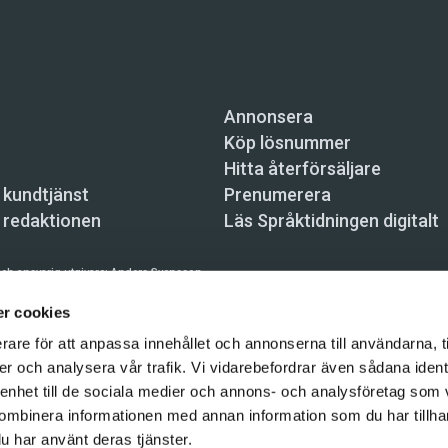
Annonsera
Köp lösnummer
Hitta återförsäljare
 kundtjänst
Prenumerera
 redaktionen
Läs Språktidningen digitalt
ch ansvarig utgivare:
Anders Svensson
n, Skeppsbron 34, 111 30 Stockholm,
info@spraktidningen.se
r cookies
rare för att anpassa innehållet och annonserna till användarna, t
 prenumeration: 08-121 062 34 (vardagar 8–17),
kundtjanst@spraktidningen.se
er och analysera vår trafik. Vi vidarebefordrar även sådana ident
automatiska tjänster och maskinläsbara metoder (robotar, spiders, indexering och likn
 enhet till de sociala medier och annons- och analysföretag som
hållet på denna webbplats är upphovsrättsligt skyddat.
ombinera informationen med annan information som du har tillhand
gen och Vetenskapsmedia i Sverige AB 2026
u har använt deras tjänster.