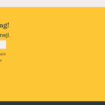
ag!
mejl.
 och
n