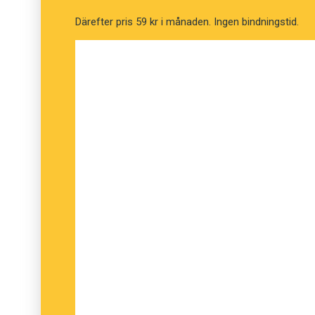
den som står på scenen.
Därefter pris 59 kr i månaden. Ingen bindningstid.
Johanna Ledin, Språkrådet