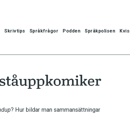
Skrivtips
Språkfrågor
Podden
Språkpolisen
Kvis
r ståuppkomiker
ndup
? Hur bildar man sammansättningar
oner