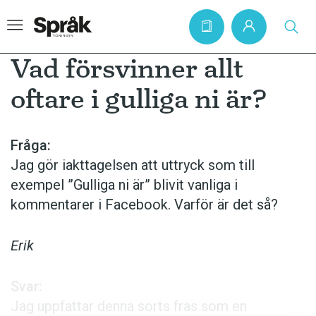
Vad försvinner allt
oftare i gulliga ni är?
Hem
Artiklar
Fråga:
Jag gör iakttagelsen att uttryck som till
Krönikor
exempel ”Gulliga ni är” blivit vanliga i
Språkfrågor
kommentarer i Facebook. Varför är det så?
Skrivtips
Bokrecensioner
Erik
Kviss
Svar:
Podden
Jag uppfattar denna sorts fras som en