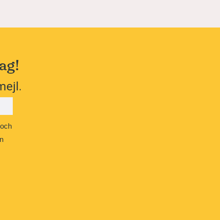
ag!
mejl.
 och
n