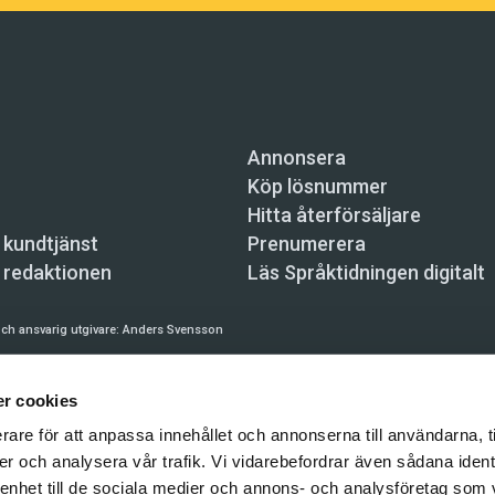
Annonsera
Köp lösnummer
Hitta återförsäljare
 kundtjänst
Prenumerera
 redaktionen
Läs Språktidningen digitalt
ch ansvarig utgivare:
Anders Svensson
n, Skeppsbron 34, 111 30 Stockholm,
info@spraktidningen.se
r cookies
 prenumeration: 08-121 062 34 (vardagar 8–17),
kundtjanst@spraktidningen.se
rare för att anpassa innehållet och annonserna till användarna, t
automatiska tjänster och maskinläsbara metoder (robotar, spiders, indexering och likn
er och analysera vår trafik. Vi vidarebefordrar även sådana ident
hållet på denna webbplats är upphovsrättsligt skyddat.
 enhet till de sociala medier och annons- och analysföretag som