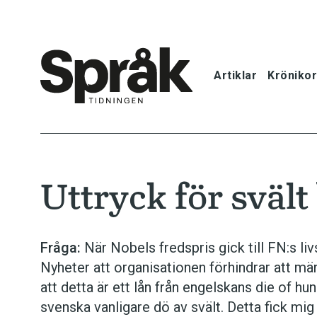
Artiklar
Krönikor
Hem
Artiklar
Uttryck för svält
Krönikor
Språkfrågor
Fråga:
När Nobels fredspris gick till FN:s 
Nyheter att organisationen förhindrar att mä
Skrivtips
att detta är ett lån från engelskans die of hu
svenska vanligare dö av svält. Detta fick mig
Bokrecensi