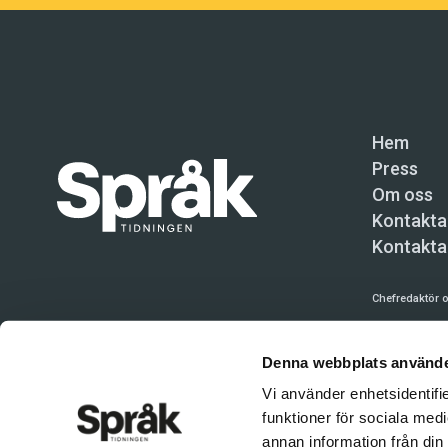
Hem
Press
Om oss
Kontakta
Kontakta
Chefredaktör o
Språktidninge
Denna webbplats använde
Kundtjänst och
Vi använder enhetsidentifie
Användning av 
funktioner för sociala medi
tillåten. Inne
annan information från din