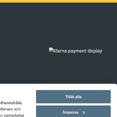
Tillåt alla
illhandahålla
ande) är inte
ifierare och
Anpassa
 vi samarbetar