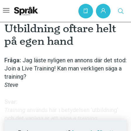
Utbildning oftare helt
på egen hand
Hem
Artiklar
Fråga:
Jag läste nyligen en annons där det stod:
Join a Live Training! Kan man verkligen säga a
Krönikor
training?
Språkfrågor
Steve
Skrivtips
Bokrecensioner
Svar:
Training
används här i betydelsen ’utbildning’
Kviss
och det vanliga är att säga
a training
Podden
session
/
programme
etcetera, men på senare