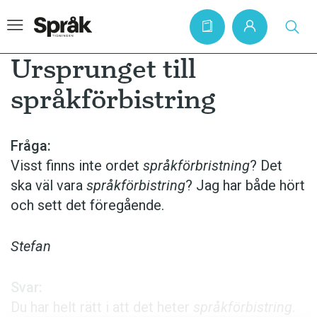
Ursprunget till
språkförbistring
Hem
Artiklar
Fråga:
Visst finns inte ordet
språkförbristning
? Det
Krönikor
ska väl vara
språkförbistring
? Jag har både hört
Språkfrågor
och sett det föregående.
Skrivtips
Bokrecensioner
Stefan
Kviss
Svar:
Podden
Du har helt rätt i att det heter
språkförbistring
.