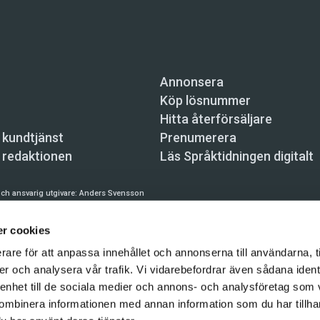
Annonsera
Köp lösnummer
Hitta återförsäljare
 kundtjänst
Prenumerera
 redaktionen
Läs Språktidningen digitalt
ch ansvarig utgivare:
Anders Svensson
n, Skeppsbron 34, 111 30 Stockholm,
info@spraktidningen.se
r cookies
 prenumeration: 08-121 062 34 (vardagar 8–17),
kundtjanst@spraktidningen.se
rare för att anpassa innehållet och annonserna till användarna, t
automatiska tjänster och maskinläsbara metoder (robotar, spiders, indexering och likn
er och analysera vår trafik. Vi vidarebefordrar även sådana ident
hållet på denna webbplats är upphovsrättsligt skyddat.
 enhet till de sociala medier och annons- och analysföretag som
ombinera informationen med annan information som du har tillhand
gen och Vetenskapsmedia i Sverige AB 2026