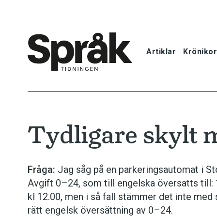
Artiklar
Krönikor
Hem
Artiklar
Tydligare skylt 
Krönikor
Språkfrågor
Fråga:
Jag såg på en parkeringsautomat i St
Avgift 0–24, som till engelska översatts til
Skrivtips
kl 12.00, men i så fall stämmer det inte med
rätt engelsk översättning av 0–24.
Bokrecensi