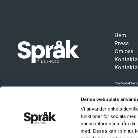
Hem
Press
Om oss
Kontakta
Kontakta
Chefredaktör o
Språktidninge
Denna webbplats använde
Kundtjänst och
Vi använder enhetsidentifie
Användning av 
funktioner för sociala medi
tillåten. Inne
annan information från din
med. Dessa kan i sin tur k
© Språktidnin