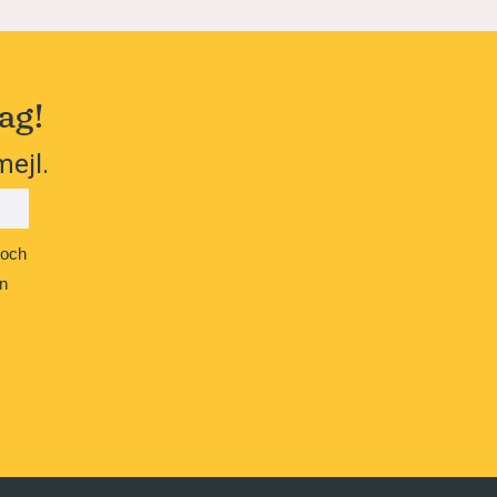
ag!
mejl.
 och
n