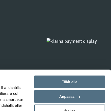
Tillåt alla
illhandahålla
ande) är inte
ifierare och
Anpassa
 vi samarbetar
ahållit eller
Avvisa