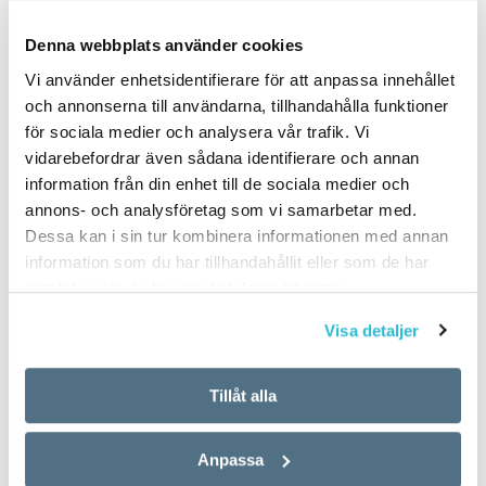
PUBLICERAD 2022-04-14
Denna webbplats använder cookies
Vi använder enhetsidentifierare för att anpassa innehållet
och annonserna till användarna, tillhandahålla funktioner
för sociala medier och analysera vår trafik. Vi
vidarebefordrar även sådana identifierare och annan
information från din enhet till de sociala medier och
annons- och analysföretag som vi samarbetar med.
Dessa kan i sin tur kombinera informationen med annan
information som du har tillhandahållit eller som de har
samlat in när du har använt deras tjänster.
Visa detaljer
Tillåt alla
Anpassa