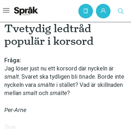
Tvetydig ledtråd
populär i korsord
Hem
Artiklar
Fråga:
Jag löser just nu ett korsord där nyckeln är
Krönikor
smalt
. Svaret ska tydligen bli
tinade
. Borde inte
Språkfrågor
nyckeln vara
smälte
i stället? Vad är skillnaden
Skrivtips
mellan
smalt
och
smälte
?
Bokrecensioner
Per-Arne
Kviss
Podden
Svar: