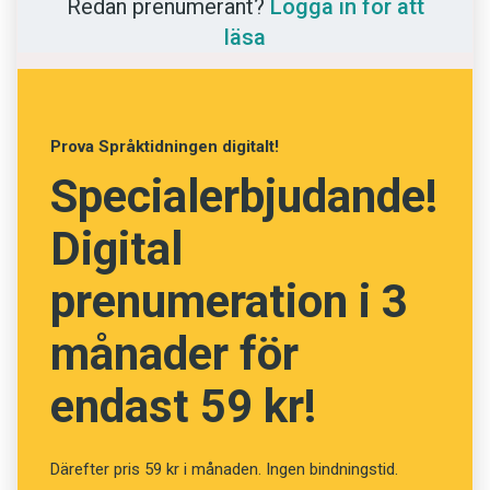
Redan prenumerant?
Logga in för att
Anmäl till språkpolisen
känner till personalpolitiken i Lunds kommun”.
läsa
Föreslå nyord
Susanna Karlsson
Annonsera
Prenumerera
Prova Språktidningen digitalt!
Läs Språktidningen digitalt
Specialerbjudande!
Press
Digital
prenumeration i 3
månader för
endast 59 kr!
Därefter pris 59 kr i månaden. Ingen bindningstid.