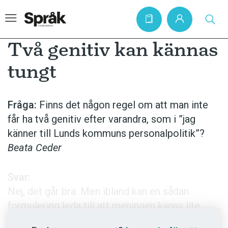
Två genitiv kan kännas
tungt
Hem
Artiklar
Fråga:
Finns det någon regel om att man inte
får ha två genitiv efter varandra, som i ”jag
Krönikor
känner till Lunds kommuns personalpolitik”?
Språkfrågor
Beata Ceder
Skrivtips
Bokrecensioner
Svar:
Nej, det går bra. Men ibland kan en sådan
Kviss
formulering leda till att meningen känns lite
Podden
tung. Då kan man helt enkelt formulera om: ”jag