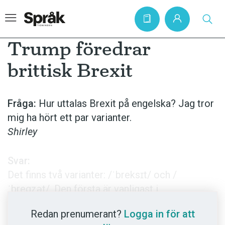
Trump föredrar
brittisk Brexit
Hem
Artiklar
Fråga:
Hur uttalas Brexit på engelska? Jag tror
mig ha hört ett par varianter.
Krönikor
Shirley
Språkfrågor
Skrivtips
Svar:
Bokrecensioner
Det finns två varianter: /ˈbreksɪt/ och /
ˈbregzət/. Den första är vanligast i
Kviss
Storbritannien och används bland annat av
Podden
Redan prenumerant?
Logga in för att
premiärminister Theresa May och förre UKIP-