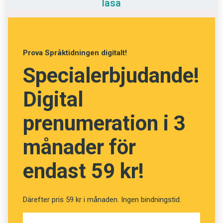
läsa
Anmäl till språkpolisen
ledaren Nigel Farage. Förre premiärministern
Tony Blair hör till minoriteten som säger /
Föreslå nyord
ˈbregzət/. I USA är det tvärtom – där
Annonsera
dominerar / ˈbregzət/. Ett amerikanskt
Prova Språktidningen digitalt!
Prenumerera
undantag är Donald Trump, som använder den
Specialerbjudande!
företrädesvis brittiska varianten.
Läs Språktidningen digitalt
Digital
Press
Magnus Levin, Linnéuniversitetet
prenumeration i 3
månader för
endast 59 kr!
Därefter pris 59 kr i månaden. Ingen bindningstid.