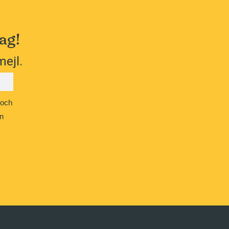
ag!
mejl.
 och
n