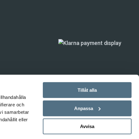
Tillåt alla
illhandahålla
ifierare och
ande) är inte
Anpassa
 vi samarbetar
ahållit eller
Avvisa