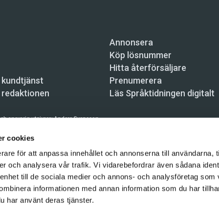
Annonsera
Köp lösnummer
Hitta återförsäljare
 kundtjänst
Prenumerera
 redaktionen
Läs Språktidningen digitalt
ch ansvarig utgivare:
Anders Svensson
n, Skeppsbron 34, 111 30 Stockholm,
info@spraktidningen.se
r cookies
rare för att anpassa innehållet och annonserna till användarna, t
 prenumeration: 08-121 062 34 (vardagar 8–17),
kundtjanst@spraktidningen.se
er och analysera vår trafik. Vi vidarebefordrar även sådana ident
automatiska tjänster och maskinläsbara metoder (robotar, spiders, indexering och likn
 enhet till de sociala medier och annons- och analysföretag som
hållet på denna webbplats är upphovsrättsligt skyddat.
ombinera informationen med annan information som du har tillhand
gen och Vetenskapsmedia i Sverige AB 2026
u har använt deras tjänster.