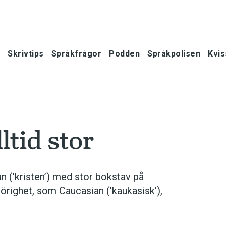
Skrivtips
Språkfrågor
Podden
Språkpolisen
Kvis
ltid stor
n (’kristen’) med stor bokstav på
hörighet, som Caucasian (’kaukasisk’),
oner