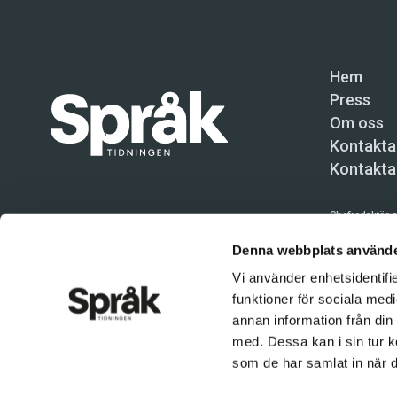
Hem
Press
Om oss
Kontakta
Kontakta
Chefredaktör o
Språktidninge
Denna webbplats använde
Vi använder enhetsidentifie
Kundtjänst och
funktioner för sociala medi
Användning av 
annan information från din
tillåten. Inne
med. Dessa kan i sin tur k
© Språktidnin
som de har samlat in när d