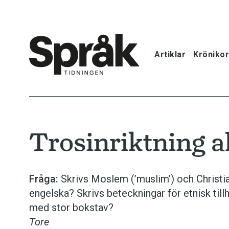
Artiklar
Krönikor
Hem
Artiklar
Trosinriktning al
Krönikor
Språkfrågor
Fråga:
Skrivs Moslem (’muslim’) och Christia
engelska? Skrivs beteckningar för etnisk till
Skrivtips
med stor bokstav?
Tore
Bokrecensi