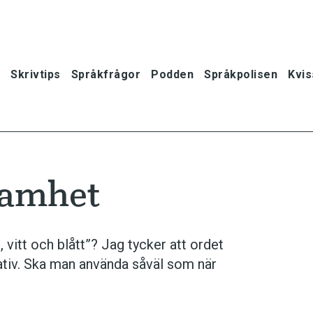
Skrivtips
Språkfrågor
Podden
Språkpolisen
Kvis
samhet
 vitt och blått”? Jag tycker att ordet
nativ. Ska man använda såväl som när
oner