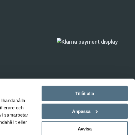
Tillåt alla
illhandahålla
ande) är inte
ifierare och
Anpassa
 vi samarbetar
ahållit eller
Avvisa