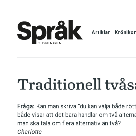
Artiklar
Krönikor
Hem
Artiklar
Traditionell två
Krönikor
Språkfrågor
Fråga:
Kan man skriva ”du kan välja både rött,
både visar att det bara handlar om två alter
Skrivtips
man ska tala om flera alternativ än två?
Charlotte
Bokrecensi