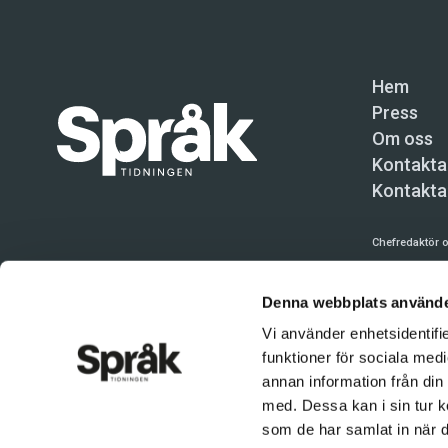
Hem
Press
Om oss
Kontakta
Kontakta
Chefredaktör o
Språktidninge
Denna webbplats använde
Kundtjänst och
Vi använder enhetsidentifie
Användning av 
funktioner för sociala medi
tillåten. Inne
annan information från din
© Språktidnin
med. Dessa kan i sin tur k
som de har samlat in när d