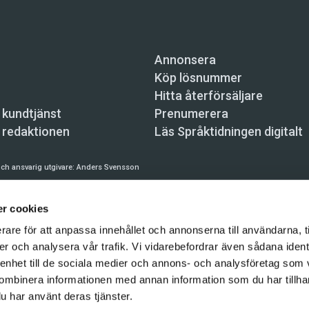
Annonsera
Köp lösnummer
Hitta återförsäljare
 kundtjänst
Prenumerera
 redaktionen
Läs Språktidningen digitalt
ch ansvarig utgivare:
Anders Svensson
n, Skeppsbron 34, 111 30 Stockholm,
info@spraktidningen.se
r cookies
 prenumeration: 08-121 062 34 (vardagar 8–17),
kundtjanst@spraktidningen.se
rare för att anpassa innehållet och annonserna till användarna, t
automatiska tjänster och maskinläsbara metoder (robotar, spiders, indexering och likn
er och analysera vår trafik. Vi vidarebefordrar även sådana ident
hållet på denna webbplats är upphovsrättsligt skyddat.
 enhet till de sociala medier och annons- och analysföretag som
gen och Vetenskapsmedia i Sverige AB 2026
ombinera informationen med annan information som du har tillhand
u har använt deras tjänster.