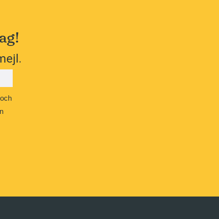
ag!
mejl.
 och
n