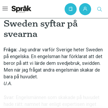
Sweden syftar på
svearna
Hem
Artiklar
Fråga:
Jag undrar varför Sverige heter Sweden
på engelska. En engelsman har förklarat att det
Krönikor
beror på att vi lärde dem svedjebruk, swidden.
Språkfrågor
Men när jag frågat andra engelsmän skakar de
Skrivtips
bara på huvudet.
U.A.
Bokrecensioner
Kviss
Svar:
Engelsmännen som skakade på huvudet
Podden
hade rätt: namnet har enligt expertisen inget