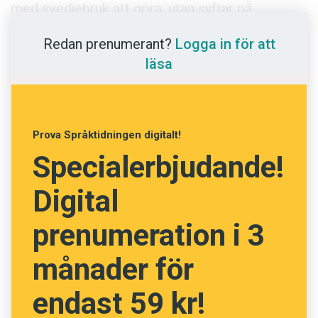
Anmäl till språkpolisen
med svedjebruk att göra, utan syftar på
invånarna, svearna, och deras land.
Föreslå nyord
Redan prenumerant?
Logga in för att
Hans Lindquist, Malmö högskola
Annonsera
läsa
Prenumerera
Läs Språktidningen digitalt
Prova Språktidningen digitalt!
Press
Specialerbjudande!
Digital
prenumeration i 3
månader för
endast 59 kr!