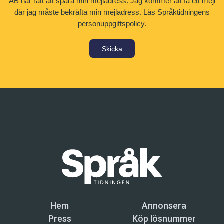
AB har rätt att spara min mejladress. Jag kommer att få ett mejl
där jag måste bekräfta min mejladress.
Läs Språktidningens
personuppgiftspolicy.
Skicka
Hem
Annonsera
Press
Köp lösnummer