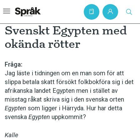
Svenskt Egypten med
okända rötter
Hem
Artiklar
Fråga:
Jag läste i tidningen om en man som för att
Krönikor
slippa betala skatt försökt folkbokföra sig i det
Språkfrågor
afrikanska landet Egypten men i stället av
Skrivtips
misstag råkat skriva sig i den svenska orten
Egypten
som ligger i Härryda. Hur har detta
Bokrecensioner
svenska
Egypten
uppkommit?
Kviss
Podden
Kalle