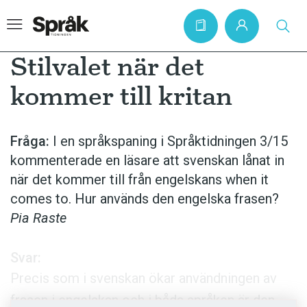
Stilvalet när det
kommer till kritan
Hem
Artiklar
Fråga:
I en språkspaning i Språktidningen 3/15
kommenterade en läsare att svenskan lånat in
Krönikor
när det kommer till från engelskans when it
Språkfrågor
comes to. Hur används den engelska frasen?
Skrivtips
Pia Raste
Bokrecensioner
Svar:
Kviss
Precis som i svenskan ökar användningen av
Podden
frasen i engelskan och i båda språken är den