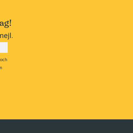
ag!
mejl.
 och
n