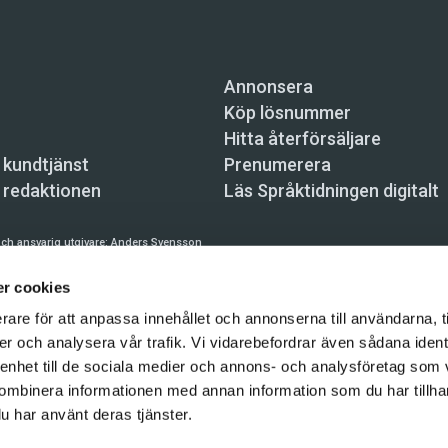
Annonsera
Köp lösnummer
Hitta återförsäljare
 kundtjänst
Prenumerera
 redaktionen
Läs Språktidningen digitalt
ch ansvarig utgivare:
Anders Svensson
n, Skeppsbron 34, 111 30 Stockholm,
info@spraktidningen.se
r cookies
 prenumeration: 08-121 062 34 (vardagar 8–17),
kundtjanst@spraktidningen.se
rare för att anpassa innehållet och annonserna till användarna, t
er och analysera vår trafik. Vi vidarebefordrar även sådana ident
automatiska tjänster och maskinläsbara metoder (robotar, spiders, indexering och likn
hållet på denna webbplats är upphovsrättsligt skyddat.
 enhet till de sociala medier och annons- och analysföretag som
ombinera informationen med annan information som du har tillhand
gen och Vetenskapsmedia i Sverige AB 2026
u har använt deras tjänster.