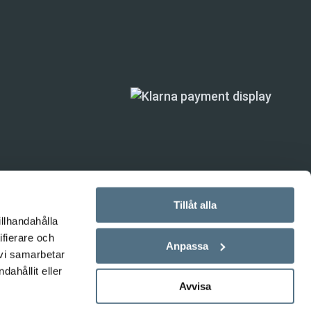
Tillåt alla
illhandahålla
ifierare och
ande) är inte
Anpassa
 vi samarbetar
ahållit eller
Avvisa