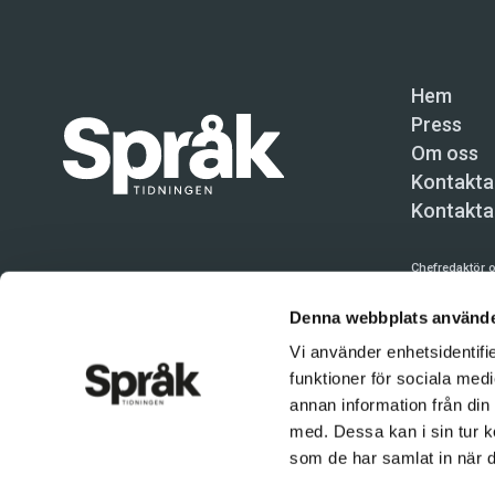
Hem
Press
Om oss
Kontakta
Kontakta
Chefredaktör o
Språktidninge
Denna webbplats använde
Kundtjänst och
Vi använder enhetsidentifie
funktioner för sociala medi
Användning av 
tillåten. Inne
annan information från din
med. Dessa kan i sin tur k
© Språktidnin
som de har samlat in när d