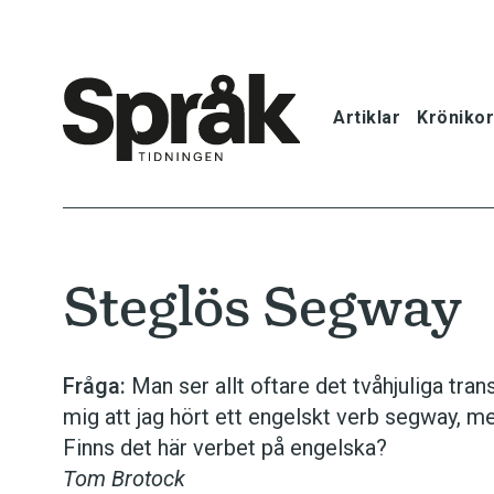
Artiklar
Krönikor
Hem
Artiklar
Steglös Segway
Krönikor
Språkfrågor
Fråga:
Man ser allt oftare det tvåhjuliga tra
mig att jag hört ett engelskt verb segway, me
Skrivtips
Finns det här verbet på engelska?
Tom Brotock
Bokrecensi