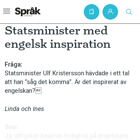
Statsminister med
engelsk inspiration
Hem
Artiklar
Fråga:
Statsminister Ulf Kristersson hävdade i ett tal
Krönikor
att han ”såg det komma”. Är det inspirerat av
Språkfrågor
engelskan?
Skrivtips
Bokrecensioner
Linda och Ines
Kviss
Svar:
Podden
Ja, uttrycket baseras troligtvis på engelskans