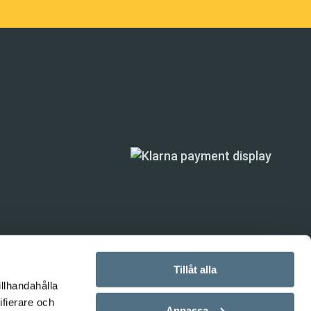
Tillåt alla
illhandahålla
ande) är inte
ifierare och
Anpassa