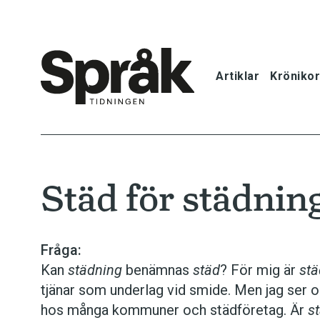
Artiklar
Krönikor
Hem
Artiklar
Städ för städnin
Krönikor
Språkfrågor
Fråga:
Kan
städning
benämnas
städ
? För mig är
stä
Skrivtips
tjänar som underlag vid smide. Men jag ser
hos många kommuner och städföretag. Är
s
Bokrecensi