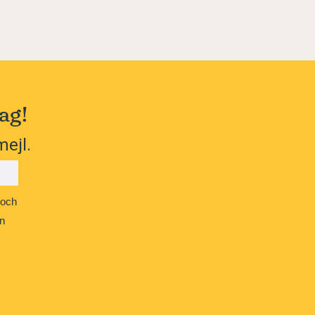
ag!
mejl.
 och
n