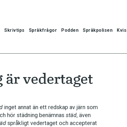
Skrivtips
Språkfrågor
Podden
Språkpolisen
Kvis
g är vedertaget
d
inget annat än ett redskap av järn som
 och hör städning benämnas
städ
, även
täd
språkligt vedertaget och accepterat
oner