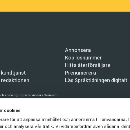
Annonsera
Köp lösnummer
Hitta återförsäljare
 kundtjänst
Prenumerera
 redaktionen
Läs Språktidningen digitalt
ch ansvarig utgivare:
Anders Svensson
n, Skeppsbron 34, 111 30 Stockholm,
info@spraktidningen.se
r cookies
 prenumeration: 08-121 062 34 (vardagar 8–17),
kundtjanst@spraktidningen.se
rare för att anpassa innehållet och annonserna till användarna, t
automatiska tjänster och maskinläsbara metoder (robotar, spiders, indexering och likn
er och analysera vår trafik. Vi vidarebefordrar även sådana ident