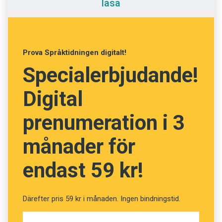
läsa
Anmäl till språkpolisen
framförts, exempelvis att uttrycket användes
av slaktare som erbjöd sina kunder rabatt om
Föreslå nyord
de ville köpa en hel gris, inte bara de finaste
Annonsera
bitarna, och att det sedan fått en metaforisk
Prova Språktidningen digitalt!
Prenumerera
betydelse.
Specialerbjudande!
Läs Språktidningen digitalt
Maria Estling Vannestål, Linnéuniversitetet
Digital
Press
prenumeration i 3
månader för
endast 59 kr!
Därefter pris 59 kr i månaden. Ingen bindningstid.