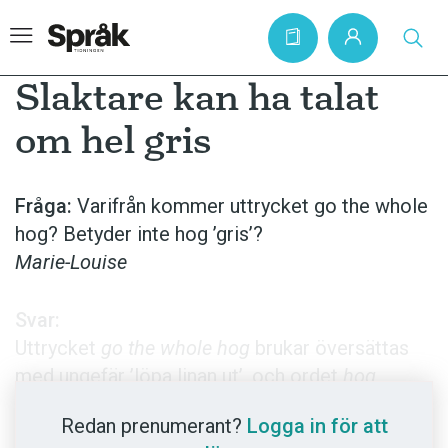
Slaktare kan ha talat
om hel gris
Hem
Artiklar
Fråga:
Varifrån kommer uttrycket go the whole
hog? Betyder inte hog ’gris’?
Krönikor
Marie-Louise
Språkfrågor
Skrivtips
Svar:
Bokrecensioner
Uttrycket
go the whole hog
brukar översättas
med ungefär ’löpa linan ut’, och ordet
hog
Kviss
betyder mycket riktigt ’gris, svin’. Många mer
Podden
Redan prenumerant?
Logga in för att
eller mindre trovärdiga förklaringar har