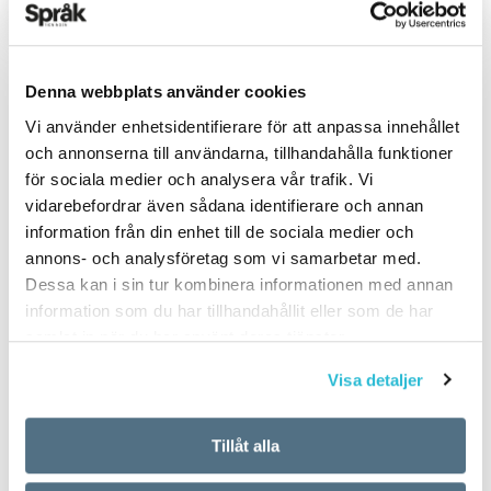
Denna webbplats använder cookies
Vi använder enhetsidentifierare för att anpassa innehållet
PUBLICERAD 2024-09-21
och annonserna till användarna, tillhandahålla funktioner
för sociala medier och analysera vår trafik. Vi
vidarebefordrar även sådana identifierare och annan
information från din enhet till de sociala medier och
annons- och analysföretag som vi samarbetar med.
Dessa kan i sin tur kombinera informationen med annan
information som du har tillhandahållit eller som de har
samlat in när du har använt deras tjänster.
Visa detaljer
Tillåt alla