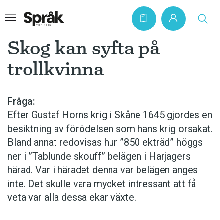
Skog kan syfta på
trollkvinna
Hem
Artiklar
Fråga:
Efter Gustaf Horns krig i Skåne 1645 gjordes en
Krönikor
besiktning av förödelsen som hans krig orsakat.
Språkfrågor
Bland annat redovisas hur ”850 ekträd” höggs
Skrivtips
ner i ”Tablunde skouff” belägen i Harjagers
härad. Var i häradet denna var belägen anges
Bokrecensioner
inte. Det skulle vara mycket intressant att få
Kviss
veta var alla dessa ekar växte.
Podden