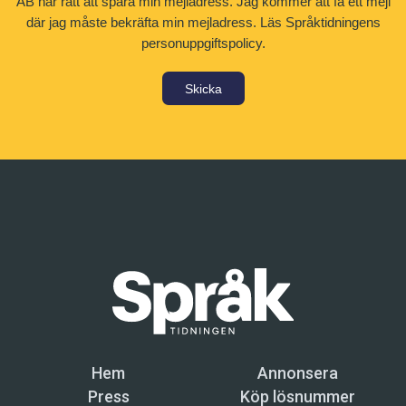
AB har rätt att spara min mejladress. Jag kommer att få ett mejl
där jag måste bekräfta min mejladress.
Läs Språktidningens
personuppgiftspolicy.
Skicka
Hem
Annonsera
Press
Köp lösnummer