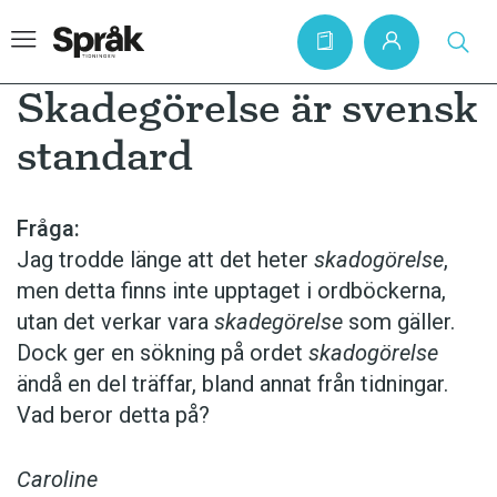
Skadegörelse är svensk
standard
Hem
Artiklar
Fråga:
Jag trodde länge att det heter
skado­görelse
,
Krönikor
men detta finns inte upptaget i ord­böckerna,
Språkfrågor
utan det verkar vara
skadegörelse
som gäller.
Skrivtips
Dock ger en sökning på ordet
skadogörelse
ändå en del träffar, bland annat från tidningar.
Bokrecensioner
Vad beror detta på?
Kviss
Podden
Caroline