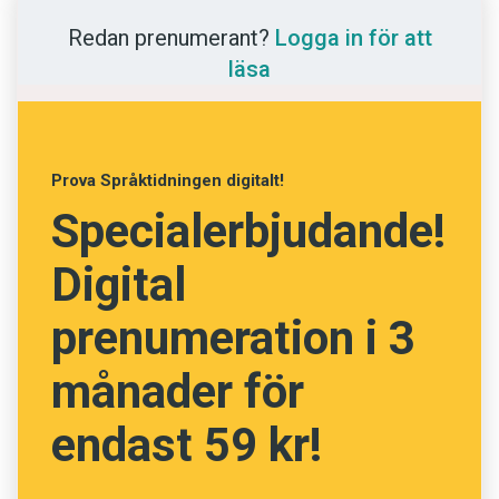
Anmäl till språkpolisen
det kollektiva, det gemensamma dem emellan.
Redan prenumerant?
Logga in för att
Föreslå nyord
Pluralformen används däremot om man
läsa
Annonsera
fokuserar på vars och ens liv.
Prenumerera
Ingrid Olsson, Språkrådet
Läs Språktidningen digitalt
Prova Språktidningen digitalt!
Press
Specialerbjudande!
Digital
prenumeration i 3
månader för
endast 59 kr!