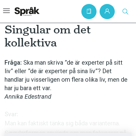
Singular om det
kollektiva
Hem
Artiklar
Fråga:
Ska man skriva ”de är experter på sitt
liv” eller ”de är experter på sina liv”? Det
Krönikor
handlar ju visserligen om flera olika liv, men de
Språkfrågor
har ju bara ett var.
Skrivtips
Annika Edestrand
Bokrecensioner
Svar:
Kviss
Man kan faktiskt tänka sig båda varianterna.
Podden
Singularformen används om man fokuserar på