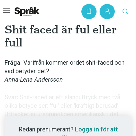
Shit faced är ful eller
full
Hem
Artiklar
Fråga:
Varifrån kommer ordet shit-faced och
vad betyder det?
Krönikor
Anna-Lena Andersson
Språkfrågor
Skrivtips
Svar:
Shit-faced är ett slanguttryck med två
Bokrecensioner
olika betydelser: 'ful' eller 'kraftigt berusad'.
Uttrycket är ursprungligen amerikanskt; det
Kviss
första attesterade exemplet finns i poeten
Podden
Redan prenumerant?
Logga in för att
Allen Ginsbergs diktsamling Empty mirror från