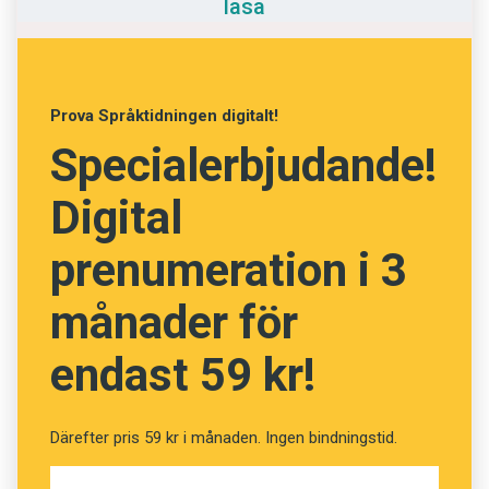
läsa
Anmäl till språkpolisen
1961, men det förekommer också i australiska
slanglexikon, som ett exempel på Aussie slang.
Föreslå nyord
Maria Estling Vannestål
Annonsera
Prova Språktidningen digitalt!
Prenumerera
Specialerbjudande!
Läs Språktidningen digitalt
Digital
Press
prenumeration i 3
månader för
endast 59 kr!
Därefter pris 59 kr i månaden. Ingen bindningstid.